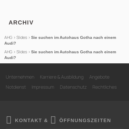
ARCHIV
AHG
>
Slides
>
Sie suchen im Autohaus Gotha nach einem
Audi?
AHG
>
Slides
>
Sie suchen im Autohaus Gotha nach einem
Audi?
Unternehmen
Karriere & Ausbildung
Angebote
Notdienst
Impressum
Datenschutz
Rechtliches
KONTAKT &
ÖFFNUNGSZEITEN