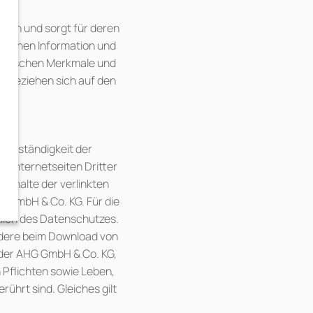
mmen und sorgt für deren
emeinen Information und
echnischen Merkmale und
n beziehen sich auf den
.
Vollständigkeit der
f Internetseiten Dritter
Inhalte der verlinkten
G GmbH & Co. KG. Für die
lich des Datenschutzes.
ondere beim Download von
 der AHG GmbH & Co. KG,
n Pflichten sowie Leben,
hrt sind. Gleiches gilt