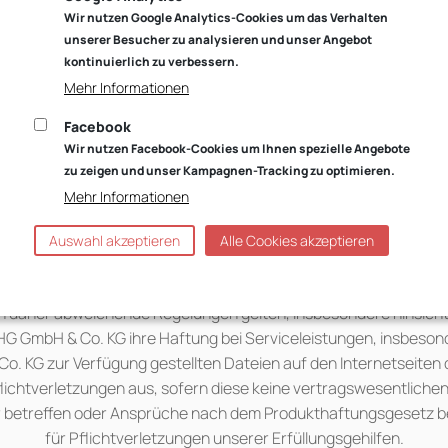
Wir nutzen Google Analytics-Cookies um das Verhalten
tellt die Inhalte dieser Internetseiten mit großer Sorgfalt zusa
unserer Besucher zu analysieren und unser Angebot
kontinuierlich zu verbessern.
rung. Die Angaben dienen dennoch nur der unverbindlichen allg
Mehr Informationen
gehende individuelle Beratung für eine Kaufentscheidung. Die t
hriebenen Fahrzeuge sind lediglich Beispiele. Alle Ausstattunge
Facebook
deutschen Markt. Jederzeitige Änderungen bleiben vorbehalten
Wir nutzen Facebook-Cookies um Ihnen spezielle Angebote
zu zeigen und unser Kampagnen-Tracking zu optimieren.
Mehr Informationen
 KG übernimmt keine Gewähr für die Aktualität, Richtigkeit und 
n Seiten oder den jederzeitigen störungsfreien Zugang. Wenn au
Auswahl akzeptieren
Alle Cookies akzeptieren
), übernimmt die AHG GmbH & Co. KG keine Verantwortung für die 
en des Verweises verlassen Sie das Informationsangebot der AH
n daher abweichende Regelungen gelten, insbesondere hinsicht
AHG GmbH & Co. KG ihre Haftung bei Serviceleistungen, insbes
o. KG zur Verfügung gestellten Dateien auf den Internetseiten
Pflichtverletzungen aus, sofern diese keine vertragswesentliche
 betreffen oder Ansprüche nach dem Produkthaftungsgesetz berü
für Pflichtverletzungen unserer Erfüllungsgehilfen.