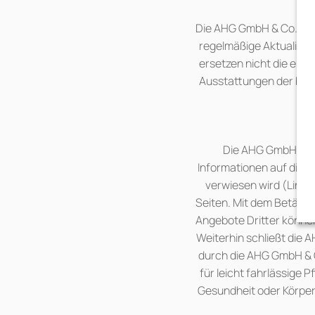
Die AHG GmbH & Co. KG s
regelmäßige Aktualisie
ersetzen nicht die ein
Ausstattungen der besc
Die AHG GmbH & Co.
Informationen auf diese
verwiesen wird (Links
Seiten. Mit dem Betätig
Angebote Dritter könne
Weiterhin schließt die 
durch die AHG GmbH & C
für leicht fahrlässige 
Gesundheit oder Körper