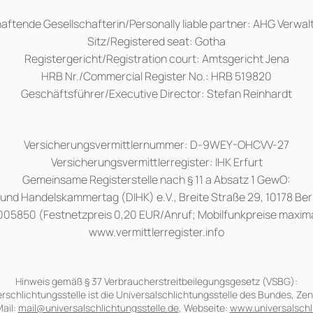
haftende Gesellschafterin/Personally liable partner: AHG Verw
Sitz/Registered seat: Gotha
Registergericht/Registration court: Amtsgericht Jena
HRB Nr./Commercial Register No.: HRB 519820
Geschäftsführer/Executive Director: Stefan Reinhardt
Versicherungsvermittlernummer: D-9WEY-OHCVV-27
Versicherungsvermittlerregister: IHK Erfurt
Gemeinsame Registerstelle nach § 11 a Absatz 1 GewO:
und Handelskammertag (DIHK) e.V., Breite Straße 29, 10178 Berl
005850 (Festnetzpreis 0,20 EUR/Anruf; Mobilfunkpreise maxim
www.vermittlerregister.info
Hinweis gemäß § 37 Verbraucherstreitbeilegungsgesetz (VSBG):
schlichtungsstelle ist die Universalschlichtungsstelle des Bundes, Zent
ail:
mail@universalschlichtungsstelle.de
, Webseite:
www.universalschl