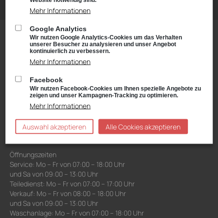
Mehr Informationen
Google Analytics
Wir nutzen Google Analytics-Cookies um das Verhalten
unserer Besucher zu analysieren und unser Angebot
kontinuierlich zu verbessern.
KONTAKT &
ÖFFNUNGSZEITEN
Mehr Informationen
Facebook
Stammsitz
Wir nutzen Facebook-Cookies um Ihnen spezielle Angebote zu
VW, Škoda Service, VW Nutzfahrzeuge
zeigen und unser Kampagnen-Tracking zu optimieren.
Weimarer Straße 71-75
Mehr Informationen
99867 Gotha
Anfahrt:
Route planen mit Google Maps
Auswahl akzeptieren
Alle Cookies akzeptieren
Tel.: +49 (0) 3621 45040
Öffnungszeiten
Service: Mo – Fr von 07:00 – 18:00 Uhr
und Sa von 09:00 – 13:00 Uhr
Teiledienst: Mo – Fr von 07:00 – 17:00 Uhr
Verkauf: Mo – Fr von 08:00 – 18:00 Uhr
und Sa von 09:00 – 13:00 Uhr
Waschanlage: Mo – Fr von 07:00 – 18:00 Uhr