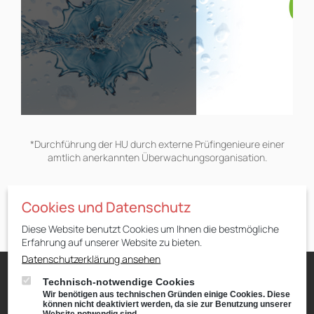
*Durchführung der HU durch externe Prüfingenieure einer
amtlich anerkannten Überwachungsorganisation.
Cookies und Datenschutz
Diese Website benutzt Cookies um Ihnen die bestmögliche
AHG
>
Autowerkstatt
Erfahrung auf unserer Website zu bieten.
Datenschutzerklärung ansehen
Technisch-notwendige Cookies
Unternehmen
Karriere & Ausbildung
Angebote
Wir benötigen aus technischen Gründen einige Cookies. Diese
können nicht deaktiviert werden, da sie zur Benutzung unserer
Notdienst
Impressum
Datenschutz
Rechtliches
Website notwendig sind.