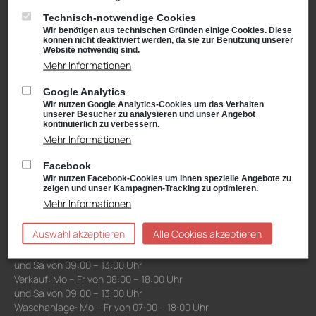
und Sa von 09:00 – 13:00 Uhr
Verkauf: Mo – Fr von 08:00 – 18:00 Uhr
Technisch-notwendige Cookies
und Sa von 09:00 – 13:00 Uhr
Wir benötigen aus technischen Gründen einige Cookies. Diese
können nicht deaktiviert werden, da sie zur Benutzung unserer
Waschanlage: Mo – Fr von 07:00 – 18:00 Uhr
Website notwendig sind.
und Sa von 09:00 – 13:00 Uhr
Mehr Informationen
Google Analytics
Niederlassung Gotha
Wir nutzen Google Analytics-Cookies um das Verhalten
unserer Besucher zu analysieren und unser Angebot
CUPRA & SEAT
kontinuierlich zu verbessern.
Cyrusstraße 22
Mehr Informationen
99867 Gotha
Anfahrt:
Facebook
Route planen mit Google Maps
Wir nutzen Facebook-Cookies um Ihnen spezielle Angebote zu
Tel.: +49 (0) 3621 45040
zeigen und unser Kampagnen-Tracking zu optimieren.
Mehr Informationen
Öffnungszeiten
Service: Mo – Fr von 08:00 – 18:00 Uhr
Auswahl akzeptieren
Alle Cookies akzeptieren
und Sa von 09:00 – 13:00 Uhr
Teiledienst: Mo – Fr von 08:00 – 17:00 Uhr
und Sa von 09:00 – 13:00 Uhr
Verkauf: Mo – Fr von 08:00 – 18:00 Uhr
und Sa von 09:00 – 13:00 Uhr
Waschanlage: Mo – Fr von 07:00 – 18:00 Uhr