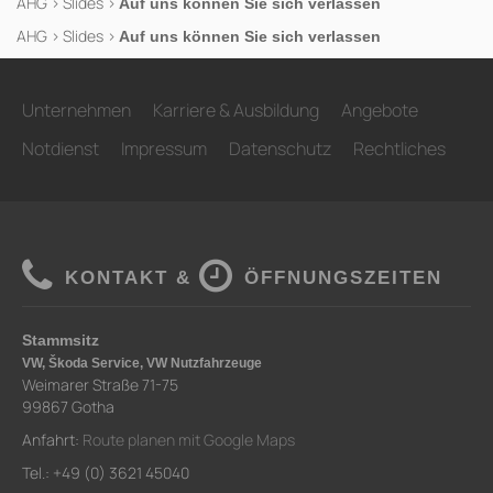
AHG
>
Slides
>
Auf uns können Sie sich verlassen
AHG
>
Slides
>
Auf uns können Sie sich verlassen
Unternehmen
Karriere & Ausbildung
Angebote
Notdienst
Impressum
Datenschutz
Rechtliches
KONTAKT &
ÖFFNUNGSZEITEN
Stammsitz
VW, Škoda Service, VW Nutzfahrzeuge
Weimarer Straße 71-75
99867 Gotha
Anfahrt:
Route planen mit Google Maps
Tel.: +49 (0) 3621 45040