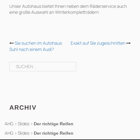
Unser Autohaus bietet Ihnen neben dem Räderservice auch
eine große Auswahl an Winterkompletträdern
BEITRAGS-
Sie suchen im Autohaus
Exakt auf Sie zugeschnitten
Suhl nach einem Audi?
NAVIGATION
Suchen
nach:
ARCHIV
AHG
>
Slides
>
Der richtige Reifen
AHG
>
Slides
>
Der richtige Reifen