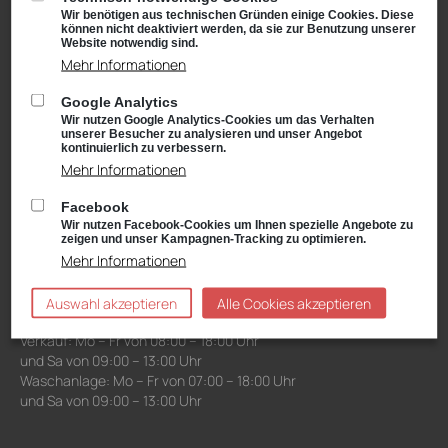
Waschanlage: Mo – Fr von 07:00 – 18:00 Uhr
Wir benötigen aus technischen Gründen einige Cookies. Diese
und Sa von 09:00 – 13:00 Uhr
können nicht deaktiviert werden, da sie zur Benutzung unserer
Website notwendig sind.
Mehr Informationen
Niederlassung Gotha
Google Analytics
CUPRA & SEAT
Wir nutzen Google Analytics-Cookies um das Verhalten
Cyrusstraße 22
unserer Besucher zu analysieren und unser Angebot
99867 Gotha
kontinuierlich zu verbessern.
Mehr Informationen
Anfahrt:
Route planen mit Google Maps
Facebook
Tel.: +49 (0) 3621 45040
Wir nutzen Facebook-Cookies um Ihnen spezielle Angebote zu
Öffnungszeiten
zeigen und unser Kampagnen-Tracking zu optimieren.
Service: Mo – Fr von 08:00 – 18:00 Uhr
Mehr Informationen
und Sa von 09:00 – 13:00 Uhr
Teiledienst: Mo – Fr von 08:00 – 17:00 Uhr
Auswahl akzeptieren
Alle Cookies akzeptieren
und Sa von 09:00 – 13:00 Uhr
Verkauf: Mo – Fr von 08:00 – 18:00 Uhr
und Sa von 09:00 – 13:00 Uhr
Waschanlage: Mo – Fr von 07:00 – 18:00 Uhr
und Sa von 09:00 – 13:00 Uhr