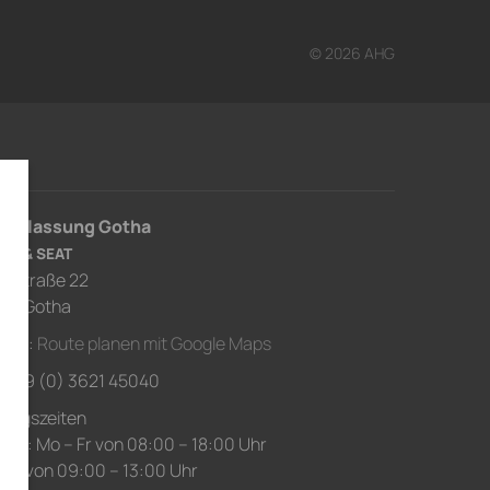
© 2026 AHG
derlassung Gotha
RA & SEAT
usstraße 22
67 Gotha
ahrt:
Route planen mit Google Maps
.: +49 (0) 3621 45040
nungszeiten
ice: Mo – Fr von 08:00 – 18:00 Uhr
 Sa von 09:00 – 13:00 Uhr