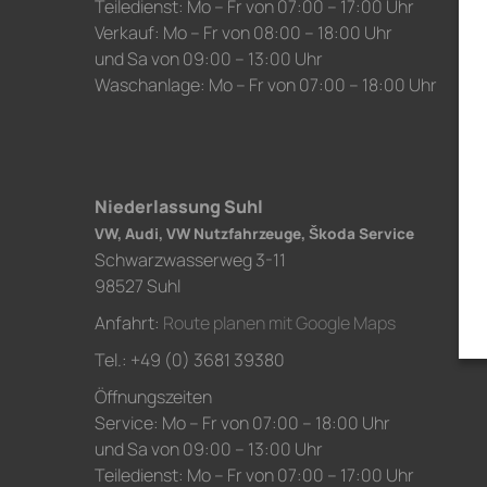
Teiledienst: Mo – Fr von 07:00 – 17:00 Uhr
Verkauf: Mo – Fr von 08:00 – 18:00 Uhr
und Sa von 09:00 – 13:00 Uhr
Waschanlage: Mo – Fr von 07:00 – 18:00 Uhr
Niederlassung Suhl
VW, Audi, VW Nutzfahrzeuge, Škoda Service
Schwarzwasserweg 3-11
98527 Suhl
Anfahrt:
Route planen mit Google Maps
Tel.: +49 (0) 3681 39380
Öffnungszeiten
Service: Mo – Fr von 07:00 – 18:00 Uhr
und Sa von 09:00 – 13:00 Uhr
Teiledienst: Mo – Fr von 07:00 – 17:00 Uhr