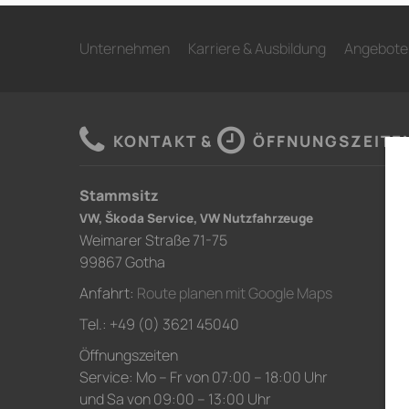
Unternehmen
Karriere & Ausbildung
Angebote
KONTAKT &
ÖFFNUNGSZEITE
Stammsitz
VW, Škoda Service, VW Nutzfahrzeuge
Weimarer Straße 71-75
99867 Gotha
Anfahrt:
Route planen mit Google Maps
Tel.: +49 (0) 3621 45040
Öffnungszeiten
Service: Mo – Fr von 07:00 – 18:00 Uhr
und Sa von 09:00 – 13:00 Uhr