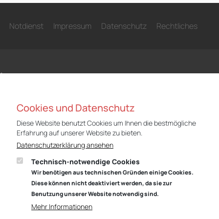
Notdienst
Impressum
Datenschutz
Rechtliches
N
Niederlassung Gotha
Nie
Cookies und Datenschutz
Audi
CUP
Diese Website benutzt Cookies um Ihnen die bestmögliche
Cyrusstraße 22
Cyr
Erfahrung auf unserer Website zu bieten.
99867 Gotha
998
Datenschutzerklärung ansehen
Anfahrt:
Route planen mit Google Maps
Anf
Technisch-notwendige Cookies
Wir benötigen aus technischen Gründen einige Cookies.
Tel.: +49 (0) 3621 45040
Tel
Diese können nicht deaktiviert werden, da sie zur
Öffnungszeiten
Öff
Benutzung unserer Website notwendig sind.
Service: Mo – Fr von 07:00 – 18:00 Uhr
Serv
Mehr Informationen
und Sa von 09:00 – 13:00 Uhr
und