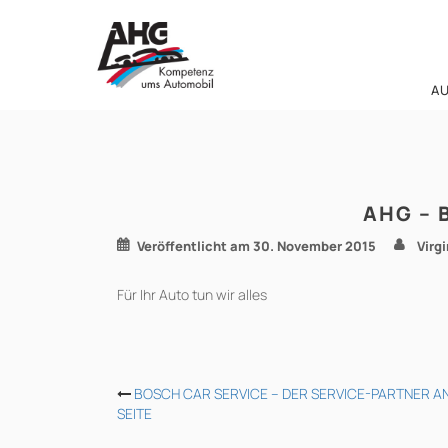
Zum
Inhalt
springen
A
AHG – 
Veröffentlicht am
30. November 2015
Virg
Für Ihr Auto tun wir alles
BEITRAGS-
BOSCH CAR SERVICE – DER SERVICE-PARTNER AN
SEITE
NAVIGATION