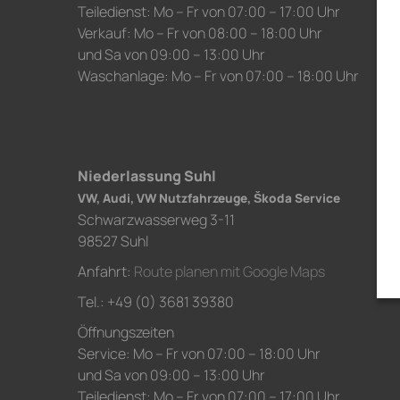
Teiledienst: Mo – Fr von 07:00 – 17:00 Uhr
Verkauf: Mo – Fr von 08:00 – 18:00 Uhr
und Sa von 09:00 – 13:00 Uhr
Waschanlage: Mo – Fr von 07:00 – 18:00 Uhr
Niederlassung Suhl
VW, Audi, VW Nutzfahrzeuge, Škoda Service
Schwarzwasserweg 3-11
98527 Suhl
Anfahrt:
Route planen mit Google Maps
Tel.: +49 (0) 3681 39380
Öffnungszeiten
Service: Mo – Fr von 07:00 – 18:00 Uhr
und Sa von 09:00 – 13:00 Uhr
Teiledienst: Mo – Fr von 07:00 – 17:00 Uhr