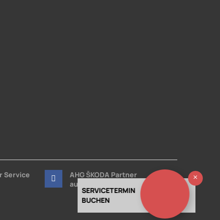
r Service
AHG ŠKODA Partner
Ausb
auf Facebook
SERVICETERMIN
BUCHEN