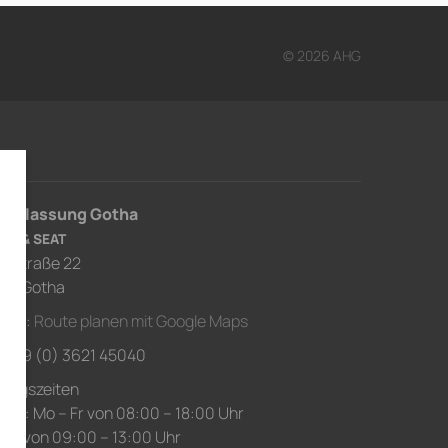
© 2026 AHG
derlassung Gotha
RA & SEAT
usstraße 22
67 Gotha
ahrt:
Route planen mit Google Maps
.: +49 (0) 3621 45040
nungszeiten
ice: Mo – Fr von 08:00 – 18:00 Uhr
 Sa von 09:00 – 13:00 Uhr