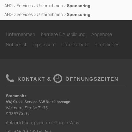
AHG
>
Services
>
Unternehmen
>
Sponsoring
AHG
>
Services
>
Unternehmen
>
Sponsoring
Unternehmen
Karriere & Ausbildung
Angebote
Notdienst
Impressum
Datenschutz
Rechtliches
KONTAKT &
ÖFFNUNGSZEITEN
Stammsitz
VW, Škoda Service, VW Nutzfahrzeuge
Weimarer Straße 71-75
99867 Gotha
Anfahrt:
Route planen mit Google Maps
Tel.: +49 (0) 3621 45040