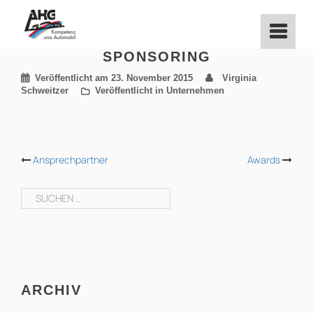
Zum
Inhalt
springen
SPONSORING
Veröffentlicht am
23. November 2015
Virginia
Schweitzer
Veröffentlicht in
Unternehmen
BEITRAGS-
Ansprechpartner
Awards
NAVIGATION
Suchen
nach:
ARCHIV