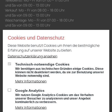
Teiledienst: Mo – Fr von 07:00 – 17:00 Uhr
und Sa von 09:00 – 13:00 Uhr
Verkauf: Mo – Fr von 08:00 – 18:00 Uhr
und Sa von 09:00 – 13:00 Uhr
Waschanlage: Mo – Fr von 07:00 – 18:00 Uhr
und Sa von 09:00 – 13:00 Uhr
Cookies und Datenschutz
Niederlassung Gotha
Diese Website benutzt Cookies um Ihnen die bestmögliche
CUPRA & SEAT
Erfahrung auf unserer Website zu bieten.
Cyrusstraße 22
99867 Gotha
Datenschutzerklärung ansehen
Anfahrt:
Route planen mit Google Maps
Technisch-notwendige Cookies
Wir benötigen aus technischen Gründen einige Cookies. Diese
Tel.: +49 (0) 3621 45040
können nicht deaktiviert werden, da sie zur Benutzung unserer
Website notwendig sind.
Öffnungszeiten
Mehr Informationen
Service: Mo – Fr von 08:00 – 18:00 Uhr
und Sa von 09:00 – 13:00 Uhr
Google Analytics
Teiledienst: Mo – Fr von 08:00 – 17:00 Uhr
Wir nutzen Google Analytics-Cookies um das Verhalten
und Sa von 09:00 – 13:00 Uhr
unserer Besucher zu analysieren und unser Angebot
kontinuierlich zu verbessern.
Verkauf: Mo – Fr von 08:00 – 18:00 Uhr
Mehr Informationen
und Sa von 09:00 – 13:00 Uhr