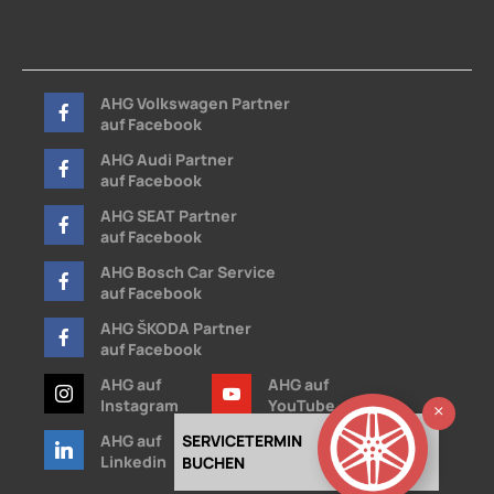
AHG Volkswagen Partner
auf Facebook
AHG Audi Partner
auf Facebook
AHG SEAT Partner
auf Facebook
AHG Bosch Car Service
auf Facebook
AHG ŠKODA Partner
auf Facebook
AHG auf
AHG auf
Instagram
YouTube
Ausb
AHG auf
SERVICETERMIN
AHG auf
Linkedin
Xing
BUCHEN