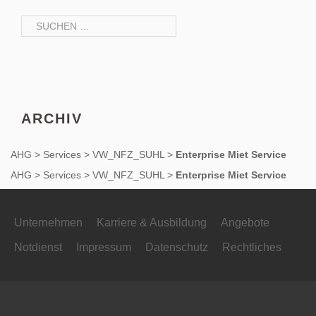
NAVIGATION
Suchen
nach:
ARCHIV
AHG
>
Services
>
VW_NFZ_SUHL
>
Enterprise Miet Service
AHG
>
Services
>
VW_NFZ_SUHL
>
Enterprise Miet Service
Unternehmen
Karriere & Ausbildung
Angebote
Notdienst
Impressum
Datenschutz
Rechtliches