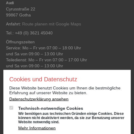
Audi
Cyrusstraße 22
99867 Gotha
Anfahrt:
Route planen mit Google Maps
Tel.: +49 (0) 3621 45040
Öffnungszeiten
Service: Mo – Fr von 07:00 – 18:00 Uhr
und Sa von 09:00 – 13:00 Uhr
Teiledienst: Mo – Fr von 07:00 – 17:00 Uhr
und Sa von 09:00 – 13:00 Uhr
Verkauf: Mo – Fr von 08:00 – 18:00 Uhr
und Sa von 09:00 – 13:00 Uhr
Cookies und Datenschutz
Waschanlage: Mo – Fr von 07:00 – 18:00 Uhr
Diese Website benutzt Cookies um Ihnen die bestmögliche
und Sa von 09:00 – 13:00 Uhr
Erfahrung auf unserer Website zu bieten.
Datenschutzerklärung ansehen
Niederlassung Gotha
Technisch-notwendige Cookies
Wir benötigen aus technischen Gründen einige Cookies. Diese
CUPRA & SEAT
können nicht deaktiviert werden, da sie zur Benutzung unserer
Cyrusstraße 22
Website notwendig sind.
99867 Gotha
Mehr Informationen