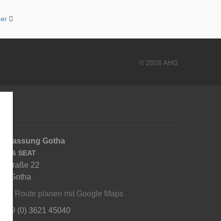
er
© 2026 AHG
derlassung Gotha
RA & SEAT
usstraße 22
67 Gotha
ahrt:
Route planen mit Google Maps
: +49 (0) 3621 45040