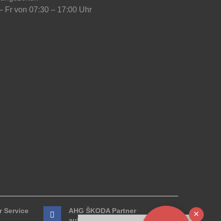
– Fr von 07:30 – 17:00 Uhr
 Service
AHG ŠKODA Partner
Ausb
auf Facebook