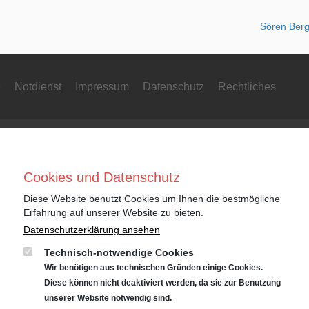
Sören Berg
e
Notdienst
Impressum
Datenschutz
Rechtliches
N
Cookies und Datenschutz
Niederlassung Gotha
Nie
Diese Website benutzt Cookies um Ihnen die bestmögliche
Erfahrung auf unserer Website zu bieten.
Audi
CUP
Datenschutzerklärung ansehen
Cyrusstraße 22
Cyr
99867 Gotha
998
Technisch-notwendige Cookies
Wir benötigen aus technischen Gründen einige Cookies.
Anfahrt:
Route planen mit Google Maps
Anf
Diese können nicht deaktiviert werden, da sie zur Benutzung
Tel.: +49 (0) 3621 45040
Tel.
unserer Website notwendig sind.