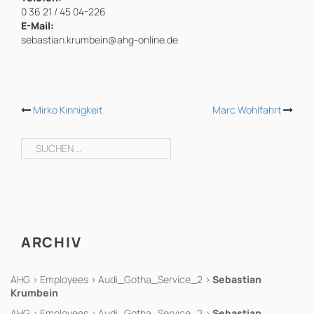
0 36 21 / 45 04-226
E-Mail:
sebastian.krumbein@ahg-online.de
BEITRAGS-
Mirko Kinnigkeit
Marc Wohlfahrt
NAVIGATION
Suchen
nach:
ARCHIV
AHG
>
Employees
>
Audi_Gotha_Service_2
>
Sebastian
Krumbein
AHG
>
Employees
>
Audi_Gotha_Service_2
>
Sebastian