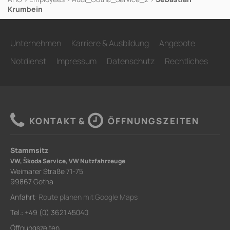
Krumbein
Unternehmen
Karriere & Ausbildung
Angebote
Notdienst
Impressum
Datenschutz
Rechtliches
KONTAKT &
ÖFFNUNGSZEITEN
Stammsitz
VW, Škoda Service, VW Nutzfahrzeuge
Weimarer Straße 71-75
99867 Gotha
Anfahrt:
Route planen mit Google Maps
Tel.: +49 (0) 3621 45040
Öffnungszeiten