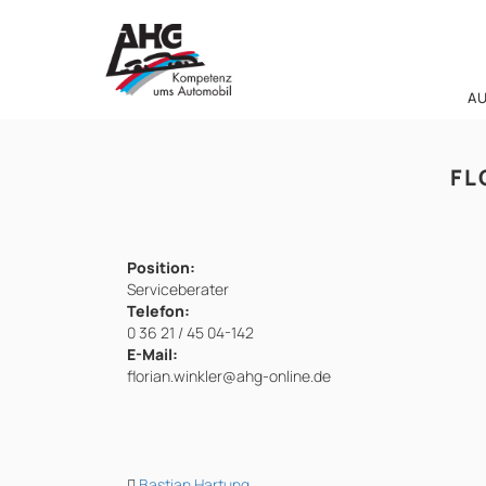
Zum
Inhalt
springen
A
FL
Position:
Serviceberater
Telefon:
0 36 21 / 45 04-142
E-Mail:
florian.winkler@ahg-online.de
Bastian Hartung