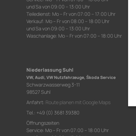
und Sa von 09:00 – 13:00 Uhr
Teiledienst: Mo – Fr von 07:00 – 17:00 Uhr
Verkauf: Mo – Fr von 08:00 – 18:00 Uhr
und Sa von 09:00 – 13:00 Uhr
Waschanlage: Mo – Fr von 07:00 – 18:00 Uhr
Niederlassung Suhl
VW, Audi, VW Nutzfahrzeuge, Škoda Service
Schwarzwasserweg 3-11
98527 Suhl
Anfahrt:
Route planen mit Google Maps
Tel.: +49 (0) 3681 39380
Öffnungszeiten
Service: Mo – Fr von 07:00 – 18:00 Uhr