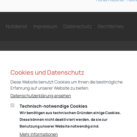
Notdienst
Impressum
Datenschutz
Rechtliches
Cookies und Datenschutz
Niederlassung Gotha
Nie
Diese Website benutzt Cookies um Ihnen die bestmögliche
Audi
CUP
Erfahrung auf unserer Website zu bieten.
Cyrusstraße 22
Cyr
Datenschutzerklärung ansehen
99867 Gotha
998
Technisch-notwendige Cookies
Anfahrt:
Route planen mit Google Maps
Anf
Wir benötigen aus technischen Gründen einige Cookies.
Tel.: +49 (0) 3621 45040
Tel
Diese können nicht deaktiviert werden, da sie zur
Benutzung unserer Website notwendig sind.
Öffnungszeiten
Öff
Mehr Informationen
Service: Mo – Fr von 07:00 – 18:00 Uhr
Serv