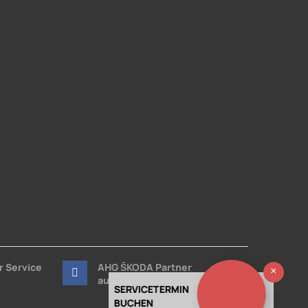
r Service
AHG ŠKODA Partner
Ausb
auf Facebook
SERVICETERMIN
BUCHEN