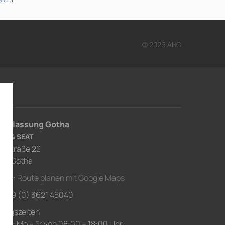
© 2026 AHG
derlassung Gotha
RA & SEAT
usstraße 22
67 Gotha
ahrt:
Route planen mit Google Maps
.: +49 (0) 3621 45040
nungszeiten
ice: Mo – Fr von 08:00 – 18:00 Uhr