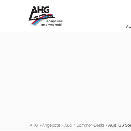
Zum
Inhalt
springen
A
AHG
>
Angebote
>
Audi
>
Sommer-Deals
>
Audi Q3 S