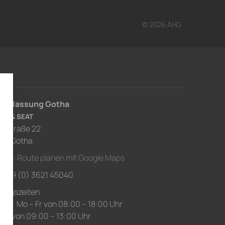
© 2026 AHG
derlassung Gotha
RA & SEAT
usstraße 22
67 Gotha
ahrt:
Route planen mit Google Maps
.: +49 (0) 3621 45040
nungszeiten
ice: Mo – Fr von 08:00 – 18:00 Uhr
 Sa von 09:00 – 13:00 Uhr