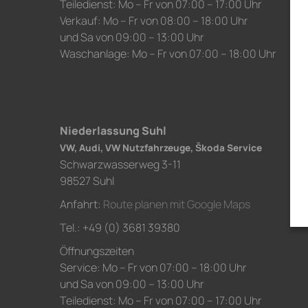
Teiledienst: Mo – Fr von 07:00 – 17:00 Uhr
Verkauf: Mo – Fr von 08:00 – 18:00 Uhr
und Sa von 09:00 – 13:00 Uhr
Waschanlage: Mo – Fr von 07:00 – 18:00 Uhr
Niederlassung Suhl
VW, Audi, VW Nutzfahrzeuge, Škoda Service
Schwarzwasserweg 3-11
98527 Suhl
Anfahrt:
Route planen mit Google Maps
Tel.: +49 (0) 3681 39380
Öffnungszeiten
Service: Mo – Fr von 07:00 – 18:00 Uhr
und Sa von 09:00 – 13:00 Uhr
Teiledienst: Mo – Fr von 07:00 – 17:00 Uhr