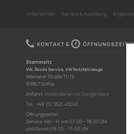
Unternehmen
Karriere & Ausbildung
Angebote
KONTAKT &
ÖFFNUNGSZEITE
Stammsitz
VW, Škoda Service, VW Nutzfahrzeuge
Weimarer Straße 71-75
99867 Gotha
Anfahrt:
Route planen mit Google Maps
Tel.: +49 (0) 3621 45040
Öffnungszeiten
Service: Mo – Fr von 07:00 – 18:00 Uhr
und Sa von 09:00 – 13:00 Uhr