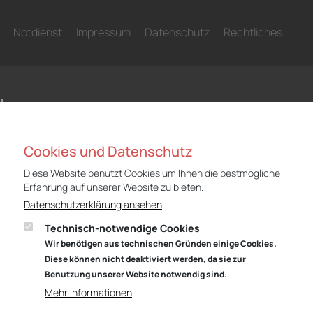
Notdienst
Impressum
Datenschutz
Rechtliches
N
Niederlassung Gotha
Nie
Cookies und Datenschutz
Audi
CUP
Diese Website benutzt Cookies um Ihnen die bestmögliche
Cyrusstraße 22
Cyr
Erfahrung auf unserer Website zu bieten.
99867 Gotha
998
Datenschutzerklärung ansehen
Anfahrt:
Route planen mit Google Maps
Anf
Technisch-notwendige Cookies
Tel.: +49 (0) 3621 45040
Tel
Wir benötigen aus technischen Gründen einige Cookies.
Diese können nicht deaktiviert werden, da sie zur
Öffnungszeiten
Öff
Benutzung unserer Website notwendig sind.
Service: Mo – Fr von 07:00 – 18:00 Uhr
Serv
Mehr Informationen
und Sa von 09:00 – 13:00 Uhr
und