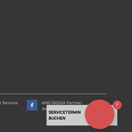
r Service
AHG ŠKODA Partner
Ausb
auf Facebook
SERVICETERMIN
BUCHEN