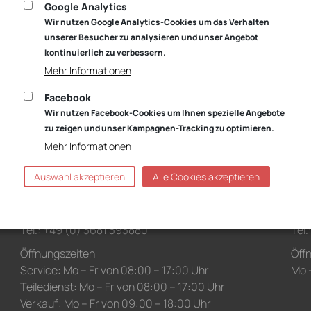
Teiledienst: Mo – Fr von 07:00 – 17:00 Uhr
Teil
Google Analytics
und Sa von 09:00 – 13:00 Uhr
und
Wir nutzen Google Analytics-Cookies um das Verhalten
Verkauf: Mo – Fr von 08:00 – 18:00 Uhr
Verk
unserer Besucher zu analysieren und unser Angebot
und Sa von 09:00 – 13:00 Uhr
kontinuierlich zu verbessern.
und
Waschanlage: Mo – Fr von 07:00 – 18:00 Uhr
Was
Mehr Informationen
und Sa von 09:00 – 13:00 Uhr
und
Facebook
Wir nutzen Facebook-Cookies um Ihnen spezielle Angebote
zu zeigen und unser Kampagnen-Tracking zu optimieren.
Niederlassung Wichtshausen
Nie
Mehr Informationen
Škoda
Bosc
Obere Aue 9
Lau
Auswahl akzeptieren
Alle Cookies akzeptieren
98529 Suhl
998
Anfahrt:
Route planen mit Google Maps
Anf
Tel.: +49 (0) 3681 393880
Tel
Öffnungszeiten
Öff
Service: Mo – Fr von 08:00 – 17:00 Uhr
Mo –
Teiledienst: Mo – Fr von 08:00 – 17:00 Uhr
Verkauf: Mo – Fr von 09:00 – 18:00 Uhr