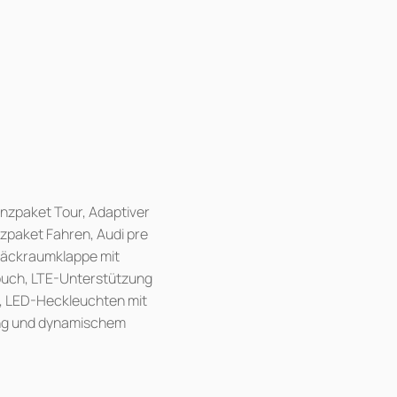
nzpaket Tour, Adaptiver
nzpaket Fahren, Audi pre
päckraumklappe mit
 touch, LTE-Unterstützung
e, LED-Heckleuchten mit
ung und dynamischem