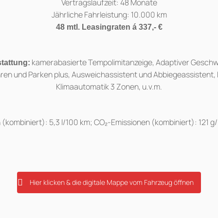
Vertragslaufzeit: 48 Monate
Jährliche Fahrleistung: 10.000 km
48 mtl. Leasingraten á 337,- €
kamerabasierte Tempolimitanzeige, Adaptiver Geschwi
stattung:
ren und Parken plus, Ausweichassistent und Abbiegeassistent,
Klimaautomatik 3 Zonen, u.v.m.
(kombiniert): 5,3 l/100 km; CO₂-Emissionen (kombiniert): 121 g
Hier klicken & die digitale Mappe vom Fahrzeug öffnen