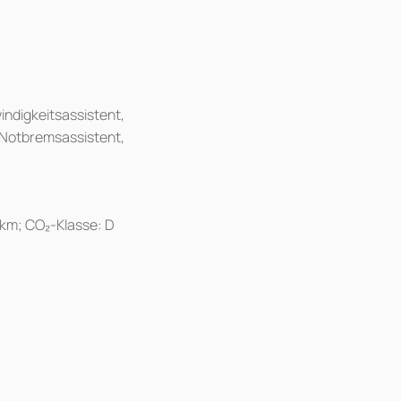
ndigkeitsassistent,
 Notbremsassistent,
/km; CO₂-Klasse: D