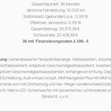
Gesamtlaufzeit: 36 Monate
Jährliche Fahrleistung: 10.000 km
Sollzinssatz (gebunden) p.a.: 0,99 %
Effektiver Jahreszins: 0,99 %
Gesamtbetrag: 29.373,38 €
Schlussrate: 22.408,38 €
36 mtl. Finanzierungsraten á 199,- €
kamerabasierte Tempolimitanzeige, Halteassisten, Assiste
tung:
 Notfallassistent, Adaptiver Geschwindigkeitsassistent, Assiste
daptiven Geschwindigkeitsassistenten, Anhängevorrichtung, Ge
 Schließung, Audi virtual cockpit, MMI Navigation Plus mit MMI
ortsitze vorn mit Sitzheizung und Vier-Wege-Lendenwirbelstütz
icht, Matrix LED-Scheinwerfer mit dynamischer Lichtinszenier
Blinklicht, u.v.m.