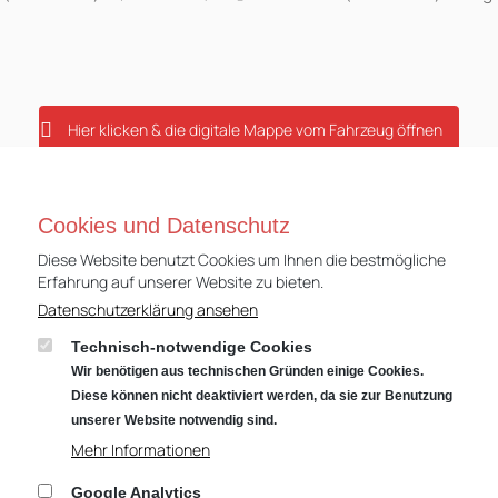
Hier klicken & die digitale Mappe vom Fahrzeug öffnen
Cookies und Datenschutz
0 TFSI mit 85 kW (115 PS), S tronic in der Farbe Man
Diese Website benutzt Cookies um Ihnen die bestmögliche
Erfahrung auf unserer Website zu bieten.
Erstzulassung:01/2025
Datenschutzerklärung ansehen
Kilometerstand: 1.800 km
OHNE einmalige Sonderzahlung
Technisch-notwendige Cookies
Vertragslaufzeit: 48 Monate
Wir benötigen aus technischen Gründen einige Cookies.
Diese können nicht deaktiviert werden, da sie zur Benutzung
Jährliche Fahrleistung: 10.000 km
unserer Website notwendig sind.
48 mtl. Leasingraten á 380,- €
Mehr Informationen
Google Analytics