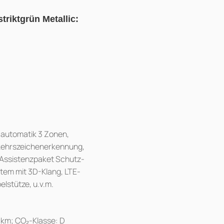
triktgrün Metallic:
aautomatik 3 Zonen,
rkehrszeichenerkennung,
 Assistenzpaket Schutz-
tem mit 3D-Klang, LTE-
lstütze, u.v.m.
/km; CO₂-Klasse: D