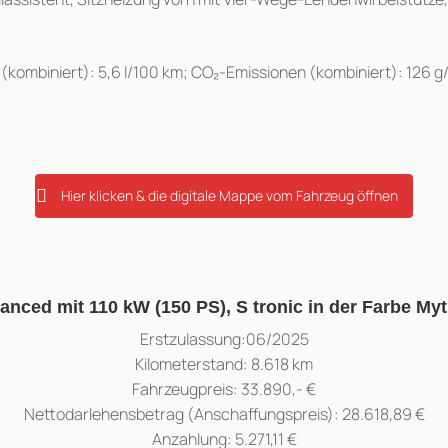
(kombiniert): 5,6 l/100 km; CO₂-Emissionen (kombiniert): 126 g
Hier klicken & die digitale Mappe vom Fahrzeug öffnen
anced mit 110 kW (150 PS), S tronic in der Farbe My
Erstzulassung:06/2025
Kilometerstand: 8.618 km
Fahrzeugpreis: 33.890,- €
Nettodarlehensbetrag (Anschaffungspreis): 28.618,89 €
Anzahlung: 5.271,11 €