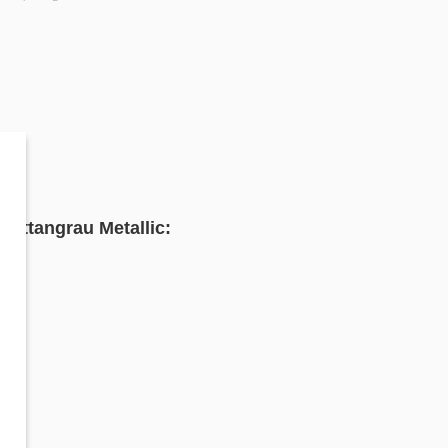
hattangrau Metallic: