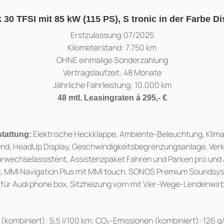
30 TFSI mit 85 kW (115 PS), S tronic in der Farbe Dis
Erstzulassung:07/2025
Kilometerstand: 7.750 km
OHNE einmalige Sonderzahlung
Vertragslaufzeit: 48 Monate
Jährliche Fahrleistung: 10.000 km
48 mtl. Leasingraten á 295,- €
Elektrische Heckklappe, Ambiente-Beleuchtung, Klim
stattung:
kend, HeadUp Display, Geschwindigkeitsbegrenzungsanlage, Ve
urwechselassistent, Assistenzpaket Fahren und Parken pro und
 MMI Navigation Plus mit MMI touch, SONOS Premium Soundsys
für Audi phone box, Sitzheizung vorn mit Vier-Wege-Lendenwirbe
(kombiniert): 5,5 l/100 km; CO₂-Emissionen (kombiniert): 126 g