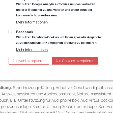
oder als 0,99 %-Finanzierung:
Wir nutzen Google Analytics-Cookies um das Verhalten
unserer Besucher zu analysieren und unser Angebot
Fahrzeugpreis: 34.998,- €
kontinuierlich zu verbessern.
Nettodarlehensbetrag (Anschaffungspreis): 28.121,45 €
Mehr Informationen
Anzahlung: 6.876,55 €
Gesamtlaufzeit: 36 Monate
Facebook
Jährliche Fahrleistung: 10.000 km
Wir nutzen Facebook-Cookies um Ihnen spezielle Angebote
zu zeigen und unser Kampagnen-Tracking zu optimieren.
Sollzinssatz (gebunden) p.a.: 0,99 %
Mehr Informationen
Effektiver Jahreszins: 0,99 %
Gesamtbetrag: 28.850,58 €
Auswahl akzeptieren
Alle Cookies akzeptieren
Schlussrate: 21.185,58 €
36 mtl. Finanzierungsraten á 219,- €
Standheizung/-lüftung, Adaptiver Geschwindigkeitsassi
attung:
, Ausweichassistent und Abbiegeassistent, Notbremsassistent, 
ouch, LTE-Unterstützung für Audi phone box, Audi virtual cockpit
grenzungsanlage, Komfortöffnung Gepäckraumklappe, Spurverl
lassistent, Sitzheizung vorn mit Vier-Wege-Lendenwirbelstütze,