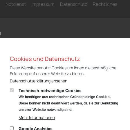
Notdienst
Impressum
Datenschutz
Rechtliches
N
Niederlassung Gotha
Nie
Cookies und Datenschutz
Audi
CUP
Cyrusstraße 22
Cyr
Diese Website benutzt Cookies um Ihnen die bestmögliche
99867 Gotha
998
Erfahrung auf unserer Website zu bieten.
Datenschutzerklärung ansehen
Anfahrt:
Route planen mit Google Maps
Anf
Technisch-notwendige Cookies
Tel.: +49 (0) 3621 45040
Tel
Wir benötigen aus technischen Gründen einige Cookies.
Öffnungszeiten
Öff
Diese können nicht deaktiviert werden, da sie zur Benutzung
Service: Mo – Fr von 07:00 – 18:00 Uhr
Serv
unserer Website notwendig sind.
und Sa von 09:00 – 13:00 Uhr
und
Mehr Informationen
Teiledienst: Mo – Fr von 07:00 – 17:00 Uhr
Teil
Google Analytics