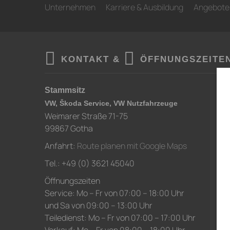
Unternehmen
Karriere & Ausbildung
Angebote
KONTAKT &
ÖFFNUNGSZEITE
Stammsitz
VW, Škoda Service, VW Nutzfahrzeuge
Weimarer Straße 71-75
99867 Gotha
Anfahrt:
Route planen mit Google Maps
Tel.: +49 (0) 3621 45040
Öffnungszeiten
Service: Mo – Fr von 07:00 – 18:00 Uhr
und Sa von 09:00 – 13:00 Uhr
Teiledienst: Mo – Fr von 07:00 – 17:00 Uhr