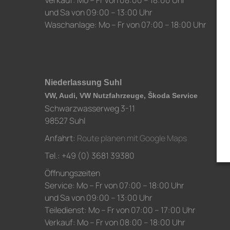
Verkauf: Mo – Fr von 08:00 – 18:00 Uhr
und Sa von 09:00 – 13:00 Uhr
Waschanlage: Mo – Fr von 07:00 – 18:00 Uhr
Niederlassung Suhl
VW, Audi, VW Nutzfahrzeuge, Škoda Service
Schwarzwasserweg 3-11
98527 Suhl
Anfahrt:
Route planen mit Google Maps
Tel.: +49 (0) 3681 39380
Öffnungszeiten
Service: Mo – Fr von 07:00 – 18:00 Uhr
und Sa von 09:00 – 13:00 Uhr
Teiledienst: Mo – Fr von 07:00 – 17:00 Uhr
Verkauf: Mo – Fr von 08:00 – 18:00 Uhr