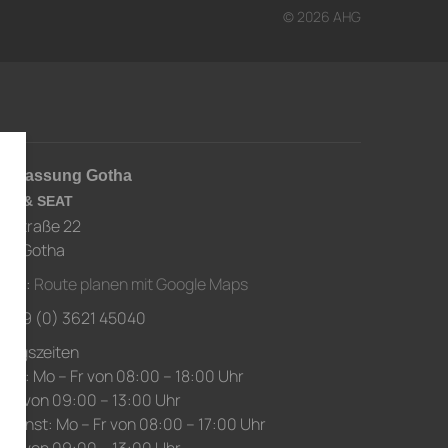
© 2026 AHG
derlassung Gotha
RA & SEAT
usstraße 22
67 Gotha
ahrt:
Route planen mit Google Maps
.: +49 (0) 3621 45040
nungszeiten
ice: Mo – Fr von 08:00 – 18:00 Uhr
 Sa von 09:00 – 13:00 Uhr
edienst: Mo – Fr von 08:00 – 17:00 Uhr