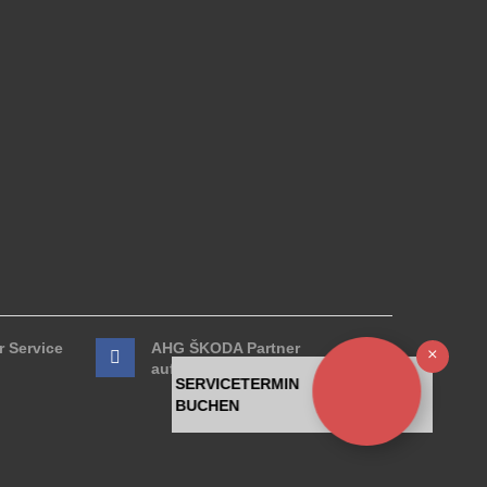
 Service
AHG ŠKODA Partner
Ausb
auf Facebook
SERVICETERMIN
BUCHEN