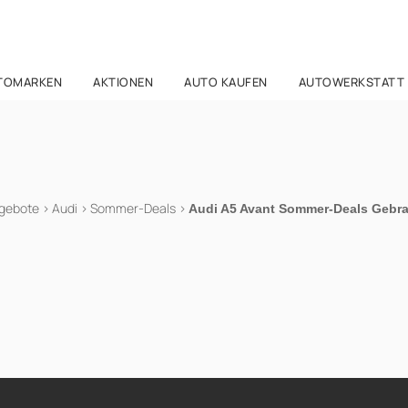
TOMARKEN
AKTIONEN
AUTO KAUFEN
AUTOWERKSTATT
gebote
>
Audi
>
Sommer-Deals
>
Audi A5 Avant Sommer-Deals Geb