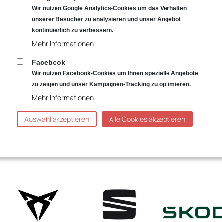
Wir nutzen Google Analytics-Cookies um das Verhalten
unserer Besucher zu analysieren und unser Angebot
kontinuierlich zu verbessern.
Mehr Informationen
NSERE VIELFÄLTIGEN ANGEB
Facebook
Wir nutzen Facebook-Cookies um Ihnen spezielle Angebote
gebote zu unseren Marken Volkswagen, Audi, CUPRA, SEAT, Škoda
zu zeigen und unser Kampagnen-Tracking zu optimieren.
finden! Viel Spaß beim Stöbern.
Mehr Informationen
Auswahl akzeptieren
Alle Cookies akzeptieren