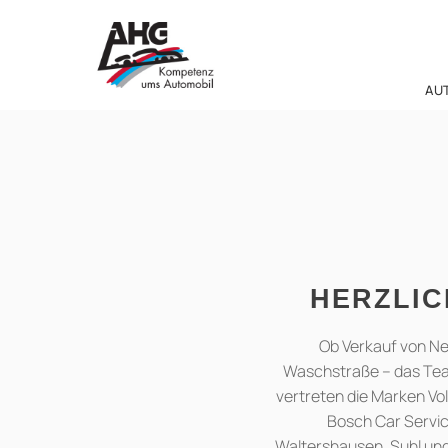
Zum
Inhalt
springen
AU
HERZLIC
Ob Verkauf von Ne
Waschstraße – das Team
vertreten die Marken Vo
Bosch Car Servic
Waltershausen, Suhl und