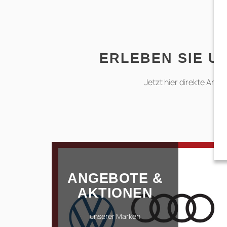
ERLEBEN SIE U
Jetzt hier direkte An
ANGEBOTE &
AKTIONEN
unserer Marken