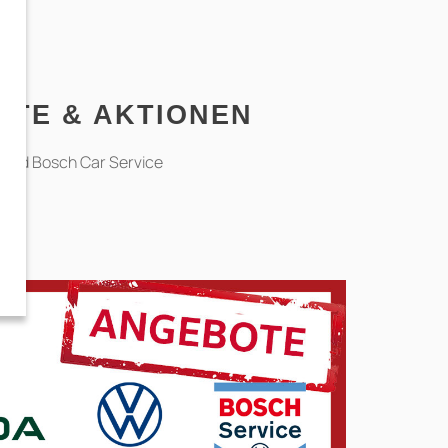
OTE & AKTIONEN
 und Bosch Car Service