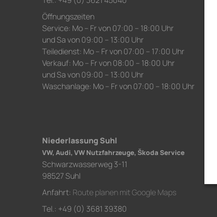
Tel.: +49 (0) 3621 45040
Öffnungszeiten
Service: Mo – Fr von 07:00 – 18:00 Uhr
und Sa von 09:00 – 13:00 Uhr
Teiledienst: Mo – Fr von 07:00 – 17:00 Uhr
Verkauf: Mo – Fr von 08:00 – 18:00 Uhr
und Sa von 09:00 – 13:00 Uhr
Waschanlage: Mo – Fr von 07:00 – 18:00 Uhr
Niederlassung Suhl
VW, Audi, VW Nutzfahrzeuge, Škoda Service
Schwarzwasserweg 3-11
98527 Suhl
Anfahrt:
Route planen mit Google Maps
Tel.: +49 (0) 3681 39380