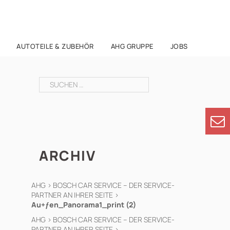
AUTOTEILE & ZUBEHÖR
AHG GRUPPE
JOBS
Suchen
nach:
ARCHIV
AHG
>
BOSCH CAR SERVICE – DER SERVICE-
PARTNER AN IHRER SEITE
>
Au+ƒen_Panorama1_print (2)
AHG
>
BOSCH CAR SERVICE – DER SERVICE-
PARTNER AN IHRER SEITE
>