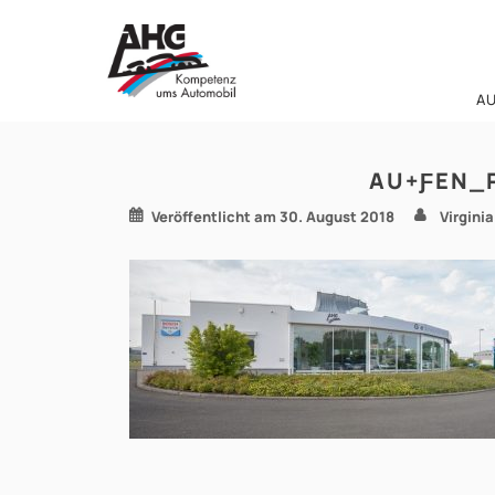
Zum
Inhalt
springen
A
AU+ƑEN_P
Veröffentlicht am
30. August 2018
Virgini