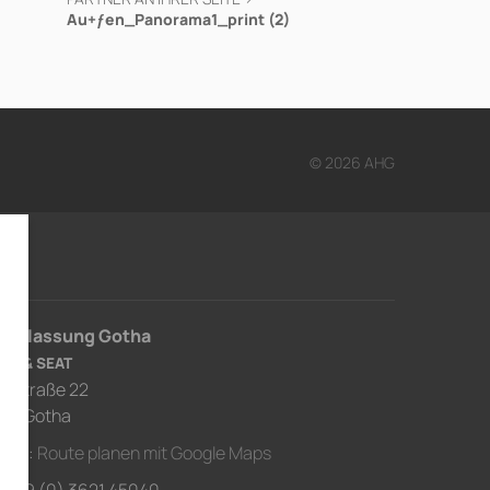
Au+ƒen_Panorama1_print (2)
© 2026 AHG
derlassung Gotha
RA & SEAT
usstraße 22
67 Gotha
ahrt:
Route planen mit Google Maps