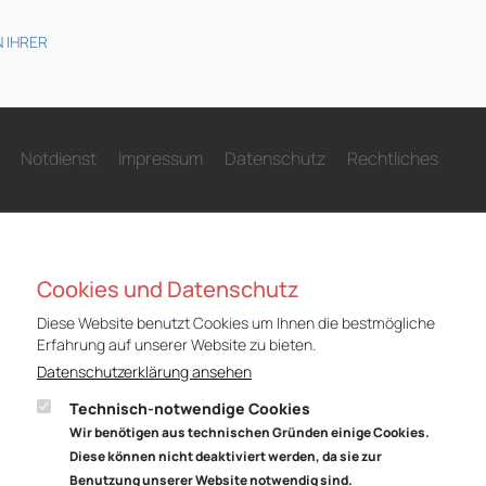
 IHRER
Notdienst
Impressum
Datenschutz
Rechtliches
N
Cookies und Datenschutz
Diese Website benutzt Cookies um Ihnen die bestmögliche
Niederlassung Gotha
Nie
Erfahrung auf unserer Website zu bieten.
Audi
CUP
Datenschutzerklärung ansehen
Cyrusstraße 22
Cyr
Technisch-notwendige Cookies
99867 Gotha
998
Wir benötigen aus technischen Gründen einige Cookies.
Anfahrt:
Route planen mit Google Maps
Anf
Diese können nicht deaktiviert werden, da sie zur
Benutzung unserer Website notwendig sind.