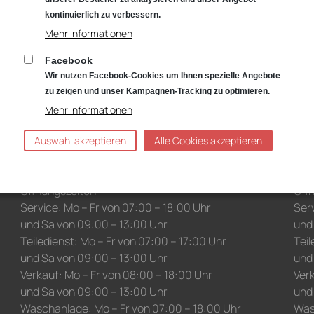
kontinuierlich zu verbessern.
N
Mehr Informationen
Facebook
Niederlassung Gotha
Nie
Wir nutzen Facebook-Cookies um Ihnen spezielle Angebote
Audi
CUP
zu zeigen und unser Kampagnen-Tracking zu optimieren.
Cyrusstraße 22
Cyr
Mehr Informationen
99867 Gotha
998
Auswahl akzeptieren
Alle Cookies akzeptieren
Anfahrt:
Route planen mit Google Maps
Anf
Tel.: +49 (0) 3621 45040
Tel
Öffnungszeiten
Öff
Service: Mo – Fr von 07:00 – 18:00 Uhr
Serv
und Sa von 09:00 – 13:00 Uhr
und
Teiledienst: Mo – Fr von 07:00 – 17:00 Uhr
Teil
und Sa von 09:00 – 13:00 Uhr
und
Verkauf: Mo – Fr von 08:00 – 18:00 Uhr
Verk
und Sa von 09:00 – 13:00 Uhr
und
Waschanlage: Mo – Fr von 07:00 – 18:00 Uhr
Was