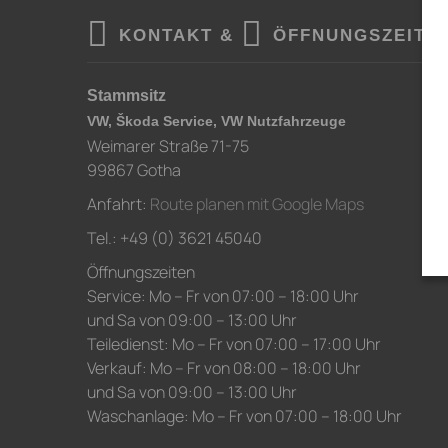
KONTAKT &
ÖFFNUNGSZEITE
Stammsitz
VW, Škoda Service, VW Nutzfahrzeuge
Weimarer Straße 71-75
99867 Gotha
Anfahrt:
Route planen mit Google Maps
Tel.: +49 (0) 3621 45040
Öffnungszeiten
Service: Mo – Fr von 07:00 – 18:00 Uhr
und Sa von 09:00 – 13:00 Uhr
Teiledienst: Mo – Fr von 07:00 – 17:00 Uhr
Verkauf: Mo – Fr von 08:00 – 18:00 Uhr
und Sa von 09:00 – 13:00 Uhr
Waschanlage: Mo – Fr von 07:00 – 18:00 Uhr