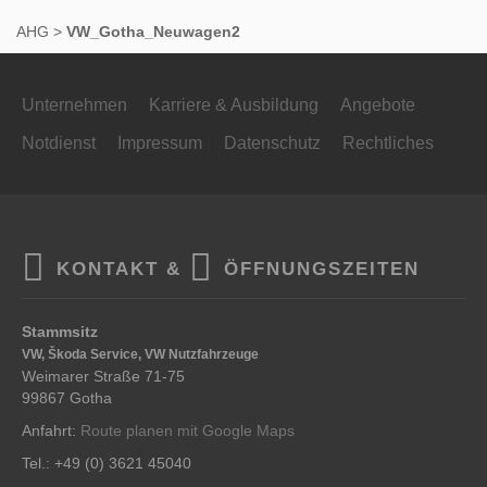
AHG
>
VW_Gotha_Neuwagen2
Unternehmen
Karriere & Ausbildung
Angebote
Notdienst
Impressum
Datenschutz
Rechtliches
KONTAKT &
ÖFFNUNGSZEITEN
Stammsitz
VW, Škoda Service, VW Nutzfahrzeuge
Weimarer Straße 71-75
99867 Gotha
Anfahrt:
Route planen mit Google Maps
Tel.: +49 (0) 3621 45040