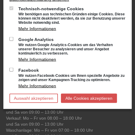
und Sa von 09:00 – 13:00 Uhr
Verkauf: Mo – Fr von 08:00 – 18:00 Uhr
Technisch-notwendige Cookies
und Sa von 09:00 – 13:00 Uhr
Wir benötigen aus technischen Gründen einige Cookies. Diese
Waschanlage: Mo – Fr von 07:00 – 18:00 Uhr
können nicht deaktiviert werden, da sie zur Benutzung unserer
Website notwendig sind.
und Sa von 09:00 – 13:00 Uhr
Mehr Informationen
Google Analytics
Niederlassung Gotha
Wir nutzen Google Analytics-Cookies um das Verhalten
CUPRA & SEAT
unserer Besucher zu analysieren und unser Angebot
kontinuierlich zu verbessern.
Cyrusstraße 22
Mehr Informationen
99867 Gotha
Anfahrt:
Facebook
Route planen mit Google Maps
Wir nutzen Facebook-Cookies um Ihnen spezielle Angebote zu
Tel.: +49 (0) 3621 45040
zeigen und unser Kampagnen-Tracking zu optimieren.
Mehr Informationen
Öffnungszeiten
Service: Mo – Fr von 08:00 – 18:00 Uhr
Auswahl akzeptieren
Alle Cookies akzeptieren
und Sa von 09:00 – 13:00 Uhr
Teiledienst: Mo – Fr von 08:00 – 17:00 Uhr
und Sa von 09:00 – 13:00 Uhr
Verkauf: Mo – Fr von 08:00 – 18:00 Uhr
und Sa von 09:00 – 13:00 Uhr
Waschanlage: Mo – Fr von 07:00 – 18:00 Uhr