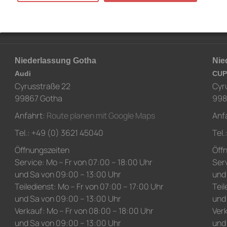
N
Niederlassung Gotha
Nie
Audi
CUP
Cyrusstraße 22
Cyr
99867 Gotha
998
Anfahrt:
Route planen mit Google Maps
Anf
Tel.: +49 (0) 3621 45040
Tel
Öffnungszeiten
Öff
Service: Mo – Fr von 07:00 – 18:00 Uhr
Serv
und Sa von 09:00 – 13:00 Uhr
und
Teiledienst: Mo – Fr von 07:00 – 17:00 Uhr
Teil
und Sa von 09:00 – 13:00 Uhr
und
Verkauf: Mo – Fr von 08:00 – 18:00 Uhr
Verk
und Sa von 09:00 – 13:00 Uhr
und