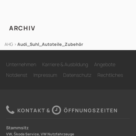
ARCHIV
AHG
>
Audi_Suhl_Autoteile_Zubehör
Unternehmen
Karriere & Ausbildung
Angebote
Notdienst
Impressum
Datenschutz
Rechtliches
KONTAKT &
ÖFFNUNGSZEITEN
Stammsitz
VW, Škoda Service, VW Nutzfahrzeuge