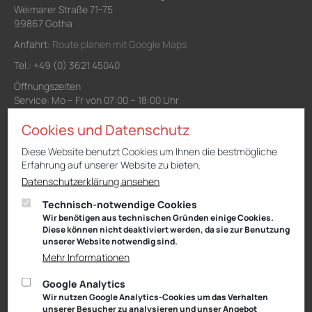
Weimarer Straße 71-75
99867 Gotha
Anfahrt:
Route planen mit Google Maps
Tel.: +49 (0) 3621 45040
Öffnungszeiten
Service: Mo – Fr von 07:00 – 18:00 Uhr
und Sa von 09:00 – 13:00 Uhr
Cookies und Datenschutz
Teiledienst: Mo – Fr von 07:00 – 17:00 Uhr
Verkauf: Mo – Fr von 08:00 – 18:00 Uhr
Diese Website benutzt Cookies um Ihnen die bestmögliche
und Sa von 09:00 – 13:00 Uhr
Erfahrung auf unserer Website zu bieten.
Waschanlage: Mo – Fr von 07:00 – 18:00 Uhr
Datenschutzerklärung ansehen
Technisch-notwendige Cookies
Wir benötigen aus technischen Gründen einige Cookies.
Diese können nicht deaktiviert werden, da sie zur Benutzung
Niederlassung Gotha
unserer Website notwendig sind.
Audi
Mehr Informationen
Cyrusstraße 22
99867 Gotha
Google Analytics
Anfahrt:
Route planen mit Google Maps
Wir nutzen Google Analytics-Cookies um das Verhalten
unserer Besucher zu analysieren und unser Angebot