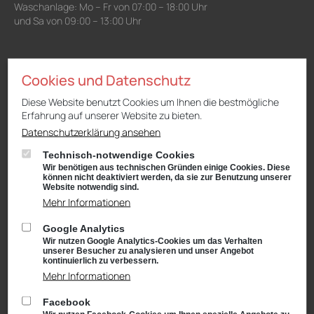
Waschanlage: Mo – Fr von 07:00 – 18:00 Uhr
und Sa von 09:00 – 13:00 Uhr
Niederlassung Gotha
Cookies und Datenschutz
CUPRA & SEAT
Cyrusstraße 22
Diese Website benutzt Cookies um Ihnen die bestmögliche
99867 Gotha
Erfahrung auf unserer Website zu bieten.
Anfahrt:
Route planen mit Google Maps
Datenschutzerklärung ansehen
Tel.: +49 (0) 3621 45040
Technisch-notwendige Cookies
Öffnungszeiten
Wir benötigen aus technischen Gründen einige Cookies. Diese
können nicht deaktiviert werden, da sie zur Benutzung unserer
Service: Mo – Fr von 08:00 – 18:00 Uhr
Website notwendig sind.
und Sa von 09:00 – 13:00 Uhr
Mehr Informationen
Teiledienst: Mo – Fr von 08:00 – 17:00 Uhr
und Sa von 09:00 – 13:00 Uhr
Google Analytics
Verkauf: Mo – Fr von 08:00 – 18:00 Uhr
Wir nutzen Google Analytics-Cookies um das Verhalten
unserer Besucher zu analysieren und unser Angebot
und Sa von 09:00 – 13:00 Uhr
kontinuierlich zu verbessern.
Waschanlage: Mo – Fr von 07:00 – 18:00 Uhr
Mehr Informationen
und Sa von 09:00 – 13:00 Uhr
Facebook