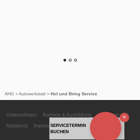
AHG
>
Autowerkstatt
>
Hol und Bring Service
Unternehmen
Karriere & Ausbildung
Angebote
Ausb
SERVICETERMIN
Notdienst
Impressum
Datenschutz
Rechtliches
BUCHEN