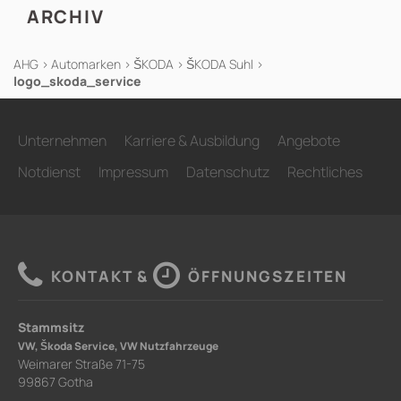
ARCHIV
AHG
>
Automarken
>
ŠKODA
>
ŠKODA Suhl
>
logo_skoda_service
Unternehmen
Karriere & Ausbildung
Angebote
Notdienst
Impressum
Datenschutz
Rechtliches
KONTAKT &
ÖFFNUNGSZEITEN
Stammsitz
VW, Škoda Service, VW Nutzfahrzeuge
Weimarer Straße 71-75
99867 Gotha