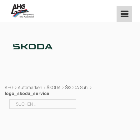
Zum
Inhalt
springen
AHG
>
Automarken
>
ŠKODA
>
ŠKODA Suhl
>
logo_skoda_service
Suchen
nach: