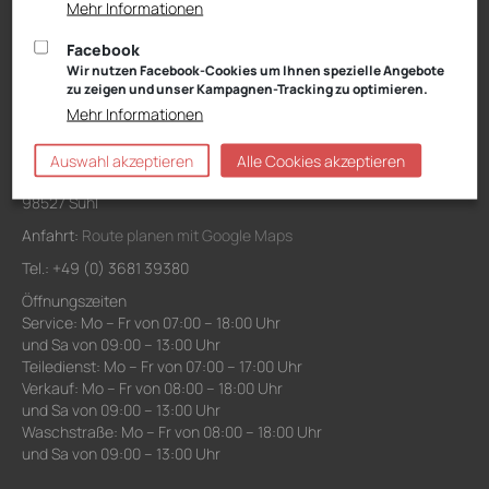
Verkauf: Mo – Fr von 08:00 – 18:00 Uhr
Mehr Informationen
und Sa von 09:00 – 13:00 Uhr
Waschanlage: Mo – Fr von 07:00 – 18:00 Uhr
Facebook
und Sa von 09:00 – 13:00 Uhr
Wir nutzen Facebook-Cookies um Ihnen spezielle Angebote
zu zeigen und unser Kampagnen-Tracking zu optimieren.
Mehr Informationen
Niederlassung Suhl
VW, Audi, VW Nutzfahrzeuge, Škoda Service
Auswahl akzeptieren
Alle Cookies akzeptieren
Schwarzwasserweg 3-11
98527 Suhl
Anfahrt:
Route planen mit Google Maps
Tel.: +49 (0) 3681 39380
Öffnungszeiten
Service: Mo – Fr von 07:00 – 18:00 Uhr
und Sa von 09:00 – 13:00 Uhr
Teiledienst: Mo – Fr von 07:00 – 17:00 Uhr
Verkauf: Mo – Fr von 08:00 – 18:00 Uhr
und Sa von 09:00 – 13:00 Uhr
Waschstraße: Mo – Fr von 08:00 – 18:00 Uhr
und Sa von 09:00 – 13:00 Uhr