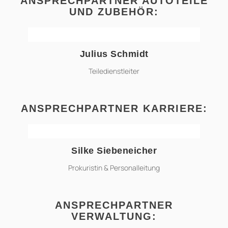
ANSPRECHPARTNER AUTOTEILE
UND ZUBEHÖR:
Julius Schmidt
julius.schmidt@ahg-online.de
Teiledienstleiter
ANSPRECHPARTNER KARRIERE:
Silke Siebeneicher
silke.siebeneicher@ahg-online.de
Prokuristin & Personalleitung
ANSPRECHPARTNER
VERWALTUNG: