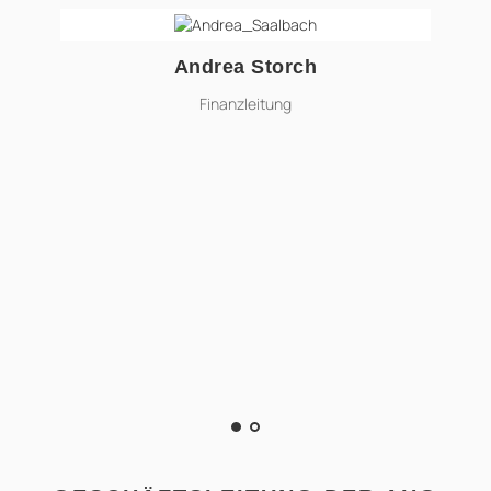
Andrea Storch
andrea.storch@ahg-online.de
Finanzleitung