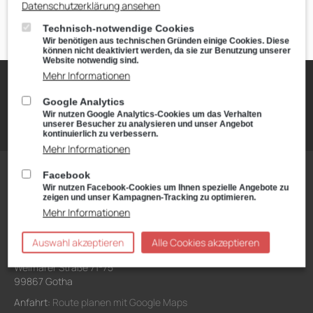
Datenschutzerklärung ansehen
Technisch-notwendige Cookies
Wir benötigen aus technischen Gründen einige Cookies. Diese
AHG
>
Automarken
>
SEAT
>
Ansprechpartner
können nicht deaktiviert werden, da sie zur Benutzung unserer
Website notwendig sind.
Mehr Informationen
Unternehmen
Karriere & Ausbildung
Angebote
Google Analytics
Wir nutzen Google Analytics-Cookies um das Verhalten
Notdienst
Impressum
Datenschutz
Rechtliches
unserer Besucher zu analysieren und unser Angebot
kontinuierlich zu verbessern.
Mehr Informationen
Facebook
Wir nutzen Facebook-Cookies um Ihnen spezielle Angebote zu
KONTAKT &
ÖFFNUNGSZEITEN
zeigen und unser Kampagnen-Tracking zu optimieren.
Mehr Informationen
Stammsitz
Auswahl akzeptieren
Alle Cookies akzeptieren
VW, Škoda Service, VW Nutzfahrzeuge
Weimarer Straße 71-75
99867 Gotha
Anfahrt:
Route planen mit Google Maps