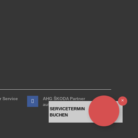
 Service
AHG ŠKODA Partner
Ausb
auf Facebook
SERVICETERMIN
BUCHEN