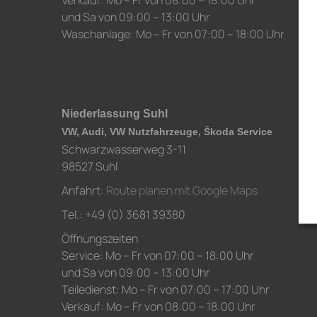
Verkauf: Mo – Fr von 08:00 – 18:00 Uhr
und Sa von 09:00 – 13:00 Uhr
Waschanlage: Mo – Fr von 07:00 – 18:00 Uhr
Niederlassung Suhl
VW, Audi, VW Nutzfahrzeuge, Škoda Service
Schwarzwasserweg 3-11
98527 Suhl
Anfahrt:
Route planen mit Google Maps
Tel.: +49 (0) 3681 39380
Öffnungszeiten
Service: Mo – Fr von 07:00 – 18:00 Uhr
und Sa von 09:00 – 13:00 Uhr
Teiledienst: Mo – Fr von 07:00 – 17:00 Uhr
Verkauf: Mo – Fr von 08:00 – 18:00 Uhr