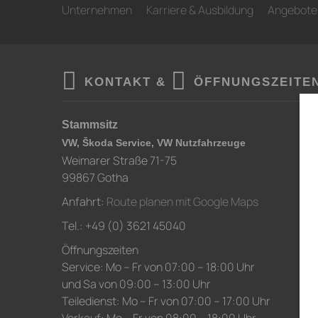
Unternehmen
Karriere & Ausbildung
Angebote
KONTAKT &
ÖFFNUNGSZEITE
Stammsitz
VW, Škoda Service, VW Nutzfahrzeuge
Weimarer Straße 71-75
99867 Gotha
Anfahrt:
Route planen mit Google Maps
Tel.: +49 (0) 3621 45040
Öffnungszeiten
Service: Mo – Fr von 07:00 – 18:00 Uhr
und Sa von 09:00 – 13:00 Uhr
Teiledienst: Mo – Fr von 07:00 – 17:00 Uhr