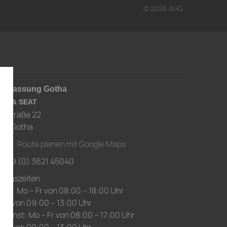
© 2026 AHG
derlassung Gotha
RA & SEAT
usstraße 22
67 Gotha
ahrt:
Route planen mit Google Maps
.: +49 (0) 3621 45040
nungszeiten
ice: Mo – Fr von 08:00 – 18:00 Uhr
 Sa von 09:00 – 13:00 Uhr
edienst: Mo – Fr von 08:00 – 17:00 Uhr