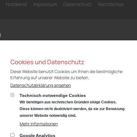
Notdienst
Impressum
Datenschutz
Rechtliches
N
Niederlassung Gotha
Nie
Cookies und Datenschutz
Audi
CUP
Cyrusstraße 22
Cyr
Diese Website benutzt Cookies um Ihnen die bestmögliche
99867 Gotha
998
Erfahrung auf unserer Website zu bieten.
Datenschutzerklärung ansehen
Anfahrt:
Route planen mit Google Maps
Anf
Technisch-notwendige Cookies
Tel.: +49 (0) 3621 45040
Tel
Wir benötigen aus technischen Gründen einige Cookies.
Öffnungszeiten
Öff
Diese können nicht deaktiviert werden, da sie zur Benutzung
Service: Mo – Fr von 07:00 – 18:00 Uhr
Serv
unserer Website notwendig sind.
und Sa von 09:00 – 13:00 Uhr
und
Mehr Informationen
Teiledienst: Mo – Fr von 07:00 – 17:00 Uhr
Teil
Google Analytics