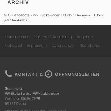
ARCHIV
AHG
>
Angebote
>
VW
>
Volkswagen ID. Polo
>
Der neue ID. Polo
jetzt bestellbar
Unternehmen
Karriere & Ausbildung
Angebote
Notdienst
Impressum
Datenschutz
Rechtliches
KONTAKT &
ÖFFNUNGSZEITEN
Stammsitz
VW, Škoda Service, VW Nutzfahrzeuge
Weimarer Straße 71-75
99867 Gotha
Anfahrt:
Route planen mit Google Maps