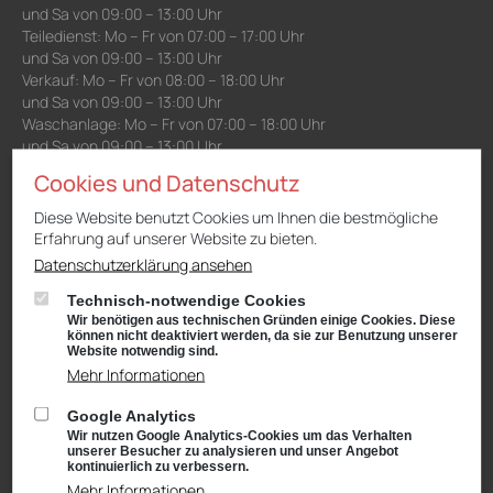
und Sa von 09:00 – 13:00 Uhr
Teiledienst: Mo – Fr von 07:00 – 17:00 Uhr
und Sa von 09:00 – 13:00 Uhr
Verkauf: Mo – Fr von 08:00 – 18:00 Uhr
und Sa von 09:00 – 13:00 Uhr
Waschanlage: Mo – Fr von 07:00 – 18:00 Uhr
und Sa von 09:00 – 13:00 Uhr
Cookies und Datenschutz
Niederlassung Gotha
Diese Website benutzt Cookies um Ihnen die bestmögliche
Erfahrung auf unserer Website zu bieten.
CUPRA & SEAT
Cyrusstraße 22
Datenschutzerklärung ansehen
99867 Gotha
Technisch-notwendige Cookies
Anfahrt:
Route planen mit Google Maps
Wir benötigen aus technischen Gründen einige Cookies. Diese
können nicht deaktiviert werden, da sie zur Benutzung unserer
Tel.: +49 (0) 3621 45040
Website notwendig sind.
Mehr Informationen
Öffnungszeiten
Service: Mo – Fr von 08:00 – 18:00 Uhr
Google Analytics
und Sa von 09:00 – 13:00 Uhr
Wir nutzen Google Analytics-Cookies um das Verhalten
Teiledienst: Mo – Fr von 08:00 – 17:00 Uhr
unserer Besucher zu analysieren und unser Angebot
und Sa von 09:00 – 13:00 Uhr
kontinuierlich zu verbessern.
Verkauf: Mo – Fr von 08:00 – 18:00 Uhr
Mehr Informationen