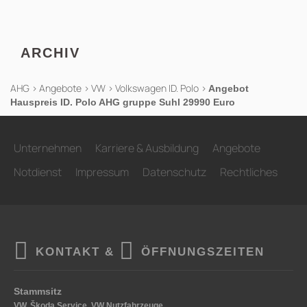
ARCHIV
AHG
>
Angebote
>
VW
>
Volkswagen ID. Polo
>
Angebot
Hauspreis ID. Polo AHG gruppe Suhl 29990 Euro
Unternehmen
Karriere & Ausbildung
Angebote
Notdienst
Impressum
Datenschutz
Rechtliches
KONTAKT &
ÖFFNUNGSZEITEN
Stammsitz
VW, Škoda Service, VW Nutzfahrzeuge