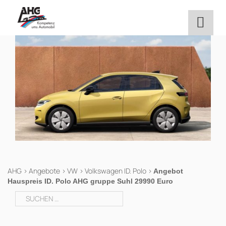
Zum
Inhalt
springen
AHG
>
Angebote
>
VW
>
Volkswagen ID. Polo
>
Angebot
Hauspreis ID. Polo AHG gruppe Suhl 29990 Euro
Suchen
nach: