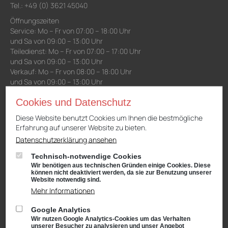
Tel.: +49 (0) 3621 45040
Öffnungszeiten
Service: Mo – Fr von 07:00 – 18:00 Uhr
und Sa von 09:00 – 13:00 Uhr
Teiledienst: Mo – Fr von 07:00 – 17:00 Uhr
und Sa von 09:00 – 13:00 Uhr
Verkauf: Mo – Fr von 08:00 – 18:00 Uhr
und Sa von 09:00 – 13:00 Uhr
Waschanlage: Mo – Fr von 07:00 – 18:00 Uhr
Cookies und Datenschutz
und Sa von 09:00 – 13:00 Uhr
Diese Website benutzt Cookies um Ihnen die bestmögliche
Erfahrung auf unserer Website zu bieten.
Niederlassung Gotha
Datenschutzerklärung ansehen
CUPRA & SEAT
Cyrusstraße 22
Technisch-notwendige Cookies
99867 Gotha
Wir benötigen aus technischen Gründen einige Cookies. Diese
können nicht deaktiviert werden, da sie zur Benutzung unserer
Anfahrt:
Route planen mit Google Maps
Website notwendig sind.
Mehr Informationen
Tel.: +49 (0) 3621 45040
Öffnungszeiten
Google Analytics
Service: Mo – Fr von 08:00 – 18:00 Uhr
Wir nutzen Google Analytics-Cookies um das Verhalten
unserer Besucher zu analysieren und unser Angebot