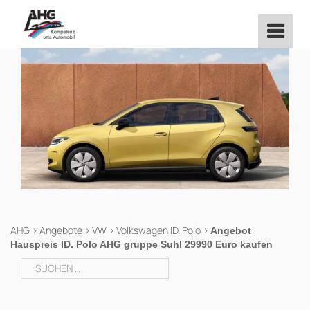
Zum
Inhalt
springen
AHG
>
Angebote
>
VW
>
Volkswagen ID. Polo
>
Angebot
Hauspreis ID. Polo AHG gruppe Suhl 29990 Euro kaufen
Suchen
nach: