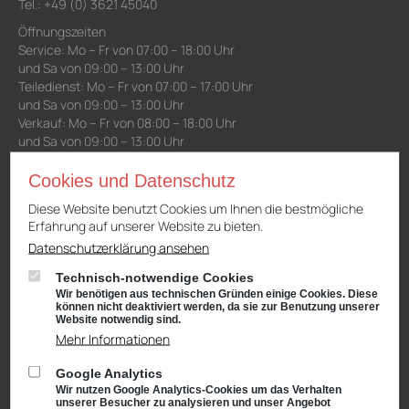
Tel.: +49 (0) 3621 45040
Öffnungszeiten
Service: Mo – Fr von 07:00 – 18:00 Uhr
und Sa von 09:00 – 13:00 Uhr
Teiledienst: Mo – Fr von 07:00 – 17:00 Uhr
und Sa von 09:00 – 13:00 Uhr
Verkauf: Mo – Fr von 08:00 – 18:00 Uhr
und Sa von 09:00 – 13:00 Uhr
Waschanlage: Mo – Fr von 07:00 – 18:00 Uhr
und Sa von 09:00 – 13:00 Uhr
Cookies und Datenschutz
Diese Website benutzt Cookies um Ihnen die bestmögliche
Erfahrung auf unserer Website zu bieten.
Niederlassung Gotha
Datenschutzerklärung ansehen
CUPRA & SEAT
Cyrusstraße 22
Technisch-notwendige Cookies
99867 Gotha
Wir benötigen aus technischen Gründen einige Cookies. Diese
können nicht deaktiviert werden, da sie zur Benutzung unserer
Anfahrt:
Route planen mit Google Maps
Website notwendig sind.
Mehr Informationen
Tel.: +49 (0) 3621 45040
Öffnungszeiten
Google Analytics
Service: Mo – Fr von 08:00 – 18:00 Uhr
Wir nutzen Google Analytics-Cookies um das Verhalten
unserer Besucher zu analysieren und unser Angebot
und Sa von 09:00 – 13:00 Uhr