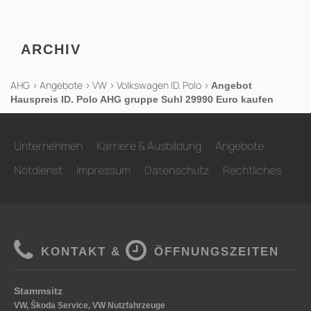
ARCHIV
AHG
>
Angebote
>
VW
>
Volkswagen ID. Polo
>
Angebot
Hauspreis ID. Polo AHG gruppe Suhl 29990 Euro kaufen
Unternehmen
Karriere & Ausbildung
Angebote
Notdienst
Impressum
Datenschutz
Rechtliches
KONTAKT &
ÖFFNUNGSZEITEN
Stammsitz
VW, Škoda Service, VW Nutzfahrzeuge