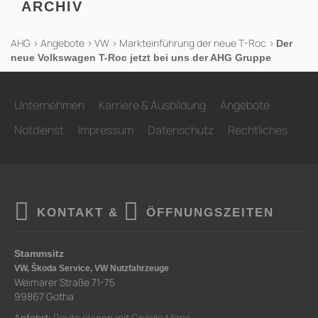
ARCHIV
AHG
>
Angebote
>
VW
>
Markteinführung der neue T-Roc
>
Der
neue Volkswagen T-Roc jetzt bei uns der AHG Gruppe
Unternehmen
Karriere & Ausbildung
Angebote
Notdienst
Impressum
Datenschutz
Rechtliches
KONTAKT &
ÖFFNUNGSZEITEN
Stammsitz
VW, Škoda Service, VW Nutzfahrzeuge
Weimarer Straße 71-75
99867 Gotha
Anfahrt:
Route planen mit Google Maps