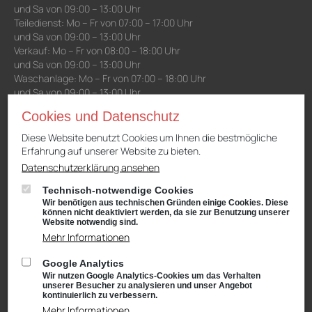
und Sa von 09:00 – 13:00 Uhr
Teiledienst: Mo – Fr von 07:00 – 17:00 Uhr
und Sa von 09:00 – 13:00 Uhr
Verkauf: Mo – Fr von 08:00 – 18:00 Uhr
und Sa von 09:00 – 13:00 Uhr
Waschanlage: Mo – Fr von 07:00 – 18:00 Uhr
und Sa von 09:00 – 13:00 Uhr
Cookies und Datenschutz
Niederlassung Gotha
Diese Website benutzt Cookies um Ihnen die bestmögliche
Erfahrung auf unserer Website zu bieten.
CUPRA & SEAT
Cyrusstraße 22
Datenschutzerklärung ansehen
99867 Gotha
Technisch-notwendige Cookies
Anfahrt:
Route planen mit Google Maps
Wir benötigen aus technischen Gründen einige Cookies. Diese
können nicht deaktiviert werden, da sie zur Benutzung unserer
Tel.: +49 (0) 3621 45040
Website notwendig sind.
Mehr Informationen
Öffnungszeiten
Service: Mo – Fr von 08:00 – 18:00 Uhr
Google Analytics
und Sa von 09:00 – 13:00 Uhr
Wir nutzen Google Analytics-Cookies um das Verhalten
Teiledienst: Mo – Fr von 08:00 – 17:00 Uhr
unserer Besucher zu analysieren und unser Angebot
und Sa von 09:00 – 13:00 Uhr
kontinuierlich zu verbessern.
Verkauf: Mo – Fr von 08:00 – 18:00 Uhr
Mehr Informationen