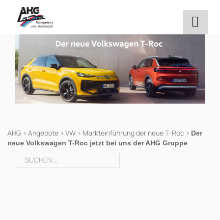
Zum
Inhalt
springen
AHG
>
Angebote
>
VW
>
Markteinführung der neue T-Roc
>
Der
neue Volkswagen T-Roc jetzt bei uns der AHG Gruppe
Suchen
nach: