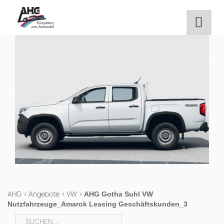
Zum
Inhalt
springen
AHG
>
Angebote
>
VW
>
AHG Gotha Suhl VW
Nutzfahrzeuge_Amarok Leasing Geschäftskunden_3
Suchen