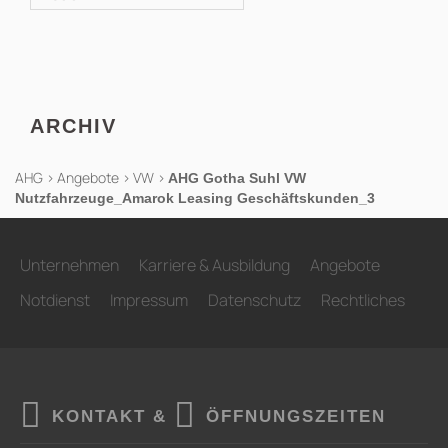
nach:
ARCHIV
AHG
>
Angebote
>
VW
>
AHG Gotha Suhl VW
Nutzfahrzeuge_Amarok Leasing Geschäftskunden_3
Unternehmen
Karriere & Ausbildung
Angebote
Notdienst
Impressum
Datenschutz
Rechtliches
KONTAKT &
ÖFFNUNGSZEITEN