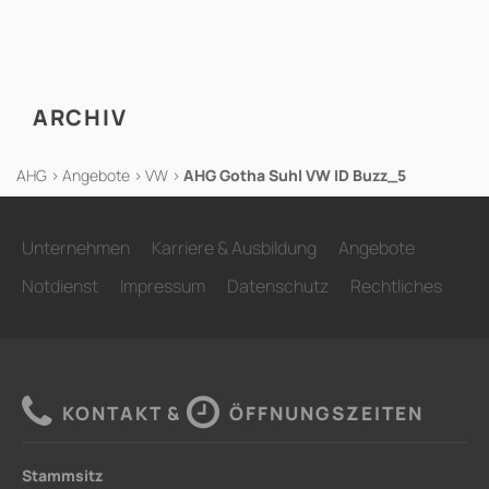
ARCHIV
AHG
>
Angebote
>
VW
>
AHG Gotha Suhl VW ID Buzz_5
Unternehmen
Karriere & Ausbildung
Angebote
Notdienst
Impressum
Datenschutz
Rechtliches
KONTAKT &
ÖFFNUNGSZEITEN
Stammsitz