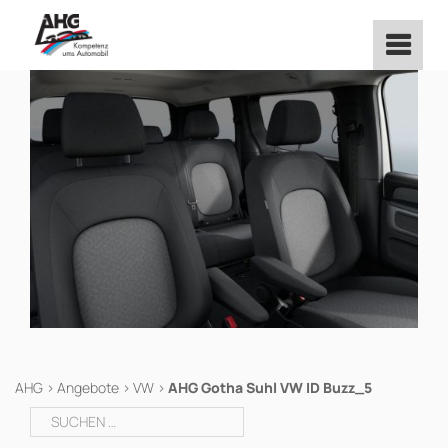
Zum
Inhalt
springen
AHG
>
Angebote
>
VW
>
AHG Gotha Suhl VW ID Buzz_5
Suchen
nach: