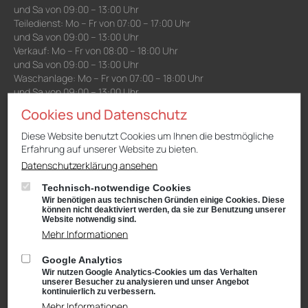
und Sa von 09:00 – 13:00 Uhr
Teiledienst: Mo – Fr von 07:00 – 17:00 Uhr
und Sa von 09:00 – 13:00 Uhr
Verkauf: Mo – Fr von 08:00 – 18:00 Uhr
und Sa von 09:00 – 13:00 Uhr
Waschanlage: Mo – Fr von 07:00 – 18:00 Uhr
und Sa von 09:00 – 13:00 Uhr
Cookies und Datenschutz
Niederlassung Gotha
Diese Website benutzt Cookies um Ihnen die bestmögliche
Erfahrung auf unserer Website zu bieten.
CUPRA & SEAT
Cyrusstraße 22
Datenschutzerklärung ansehen
99867 Gotha
Technisch-notwendige Cookies
Anfahrt:
Route planen mit Google Maps
Wir benötigen aus technischen Gründen einige Cookies. Diese
können nicht deaktiviert werden, da sie zur Benutzung unserer
Tel.: +49 (0) 3621 45040
Website notwendig sind.
Mehr Informationen
Öffnungszeiten
Service: Mo – Fr von 08:00 – 18:00 Uhr
Google Analytics
und Sa von 09:00 – 13:00 Uhr
Wir nutzen Google Analytics-Cookies um das Verhalten
Teiledienst: Mo – Fr von 08:00 – 17:00 Uhr
unserer Besucher zu analysieren und unser Angebot
und Sa von 09:00 – 13:00 Uhr
kontinuierlich zu verbessern.
Verkauf: Mo – Fr von 08:00 – 18:00 Uhr
Mehr Informationen