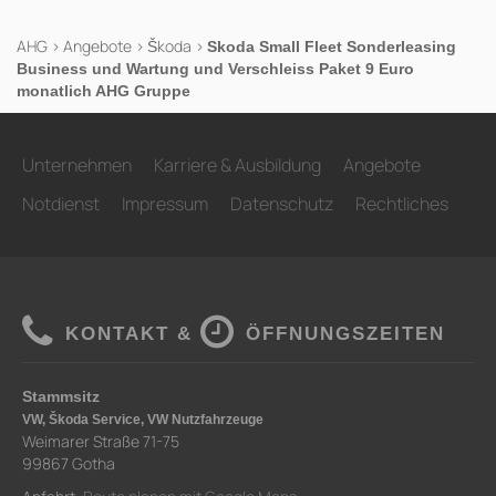
AHG
>
Angebote
>
Škoda
>
Skoda Small Fleet Sonderleasing
Business und Wartung und Verschleiss Paket 9 Euro
monatlich AHG Gruppe
Unternehmen
Karriere & Ausbildung
Angebote
Notdienst
Impressum
Datenschutz
Rechtliches
KONTAKT &
ÖFFNUNGSZEITEN
Stammsitz
VW, Škoda Service, VW Nutzfahrzeuge
Weimarer Straße 71-75
99867 Gotha