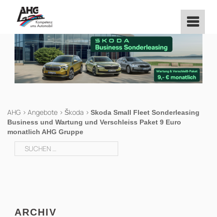
Zum
Inhalt
springen
AHG
>
Angebote
>
Škoda
>
Skoda Small Fleet Sonderleasing
Business und Wartung und Verschleiss Paket 9 Euro
monatlich AHG Gruppe
Suchen
nach:
ARCHIV