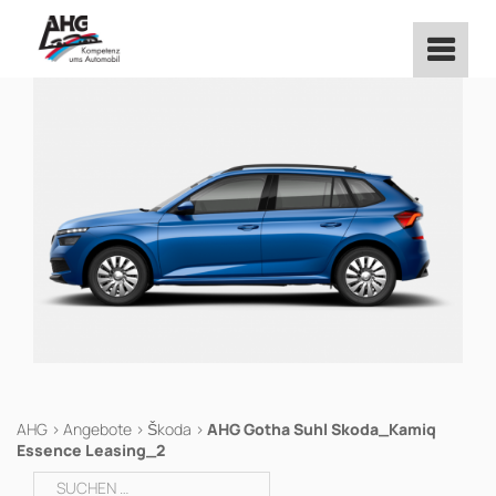
Zum
Inhalt
springen
AHG
>
Angebote
>
Škoda
>
AHG Gotha Suhl Skoda_Kamiq
Essence Leasing_2
Suchen