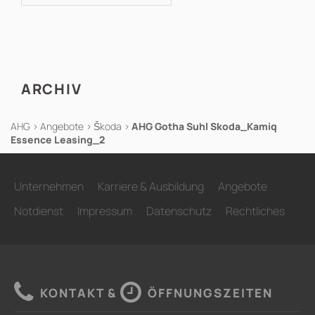
nach:
ARCHIV
AHG
>
Angebote
>
Škoda
>
AHG Gotha Suhl Skoda_Kamiq
Essence Leasing_2
Unternehmen
Karriere & Ausbildung
Angebote
Notdienst
Impressum
Datenschutz
Rechtliches
KONTAKT &
ÖFFNUNGSZEITEN