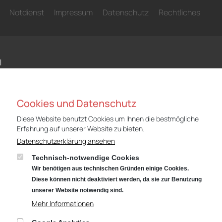
Notdienst
Impressum
Datenschutz
Rechtliches
N
Niederlassung Gotha
Nie
Cookies und Datenschutz
Audi
CUP
Cyrusstraße 22
Cyr
Diese Website benutzt Cookies um Ihnen die bestmögliche
Erfahrung auf unserer Website zu bieten.
99867 Gotha
998
Datenschutzerklärung ansehen
Anfahrt:
Route planen mit Google Maps
Anf
Technisch-notwendige Cookies
Tel.: +49 (0) 3621 45040
Tel
Wir benötigen aus technischen Gründen einige Cookies.
Öffnungszeiten
Öff
Diese können nicht deaktiviert werden, da sie zur Benutzung
Service: Mo – Fr von 07:00 – 18:00 Uhr
Serv
unserer Website notwendig sind.
und Sa von 09:00 – 13:00 Uhr
und
Mehr Informationen
Teiledienst: Mo – Fr von 07:00 – 17:00 Uhr
Teil