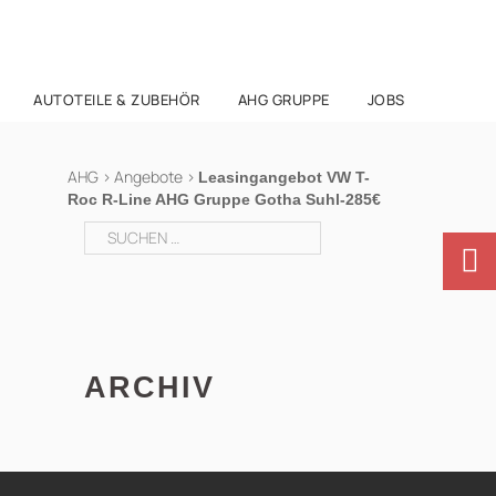
AUTOTEILE & ZUBEHÖR
AHG GRUPPE
JOBS
AHG
>
Angebote
>
Leasingangebot VW T-
Roc R-Line AHG Gruppe Gotha Suhl-285€
Suchen
nach:
ARCHIV