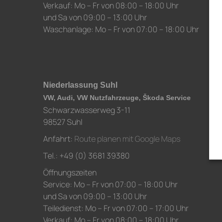
Verkauf: Mo – Fr von 08:00 – 18:00 Uhr
und Sa von 09:00 – 13:00 Uhr
Waschanlage: Mo – Fr von 07:00 – 18:00 Uhr
Niederlassung Suhl
VW, Audi, VW Nutzfahrzeuge, Škoda Service
Schwarzwasserweg 3-11
98527 Suhl
Anfahrt:
Route planen mit Google Maps
Tel.: +49 (0) 3681 39380
Öffnungszeiten
Service: Mo – Fr von 07:00 – 18:00 Uhr
und Sa von 09:00 – 13:00 Uhr
Teiledienst: Mo – Fr von 07:00 – 17:00 Uhr
Verkauf: Mo – Fr von 08:00 – 18:00 Uhr