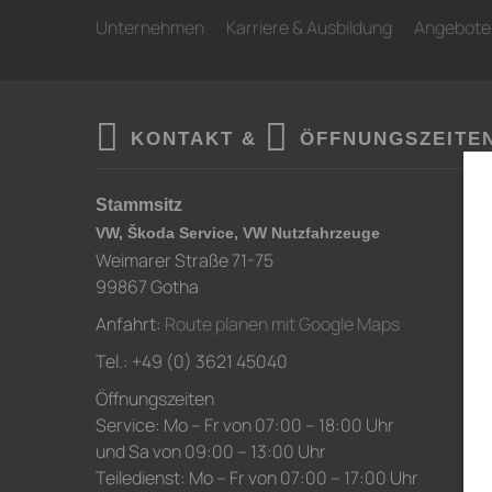
Unternehmen
Karriere & Ausbildung
Angebote
KONTAKT &
ÖFFNUNGSZEITE
Stammsitz
VW, Škoda Service, VW Nutzfahrzeuge
Weimarer Straße 71-75
99867 Gotha
Anfahrt:
Route planen mit Google Maps
Tel.: +49 (0) 3621 45040
Öffnungszeiten
Service: Mo – Fr von 07:00 – 18:00 Uhr
und Sa von 09:00 – 13:00 Uhr
Teiledienst: Mo – Fr von 07:00 – 17:00 Uhr