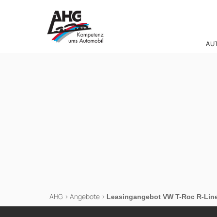
Zum
Inhalt
springen
AU
AHG
>
Angebote
>
Leasingangebot VW T-Roc R-Lin