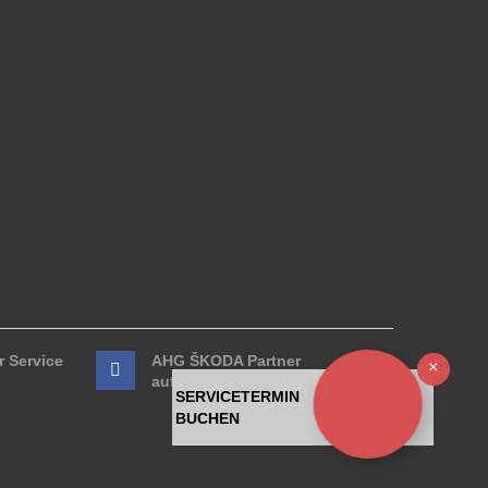
 Service
AHG ŠKODA Partner
Ausb
auf Facebook
SERVICETERMIN
BUCHEN