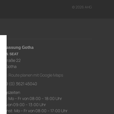
© 2026 AHG
derlassung Gotha
RA & SEAT
usstraße 22
67 Gotha
ahrt:
Route planen mit Google Maps
.: +49 (0) 3621 45040
nungszeiten
ice: Mo – Fr von 08:00 – 18:00 Uhr
 Sa von 09:00 – 13:00 Uhr
edienst: Mo – Fr von 08:00 – 17:00 Uhr