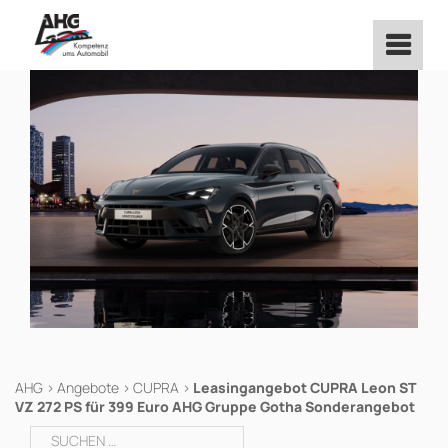
Zum
Inhalt
springen
AHG
>
Angebote
>
CUPRA
>
Leasingangebot CUPRA Leon ST
VZ 272 PS für 399 Euro AHG Gruppe Gotha Sonderangebot
Suchen