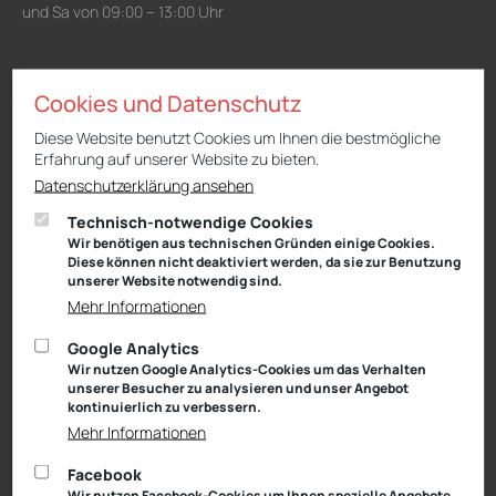
und Sa von 09:00 – 13:00 Uhr
Niederlassung Gotha
Cookies und Datenschutz
CUPRA & SEAT
Cyrusstraße 22
Diese Website benutzt Cookies um Ihnen die bestmögliche
99867 Gotha
Erfahrung auf unserer Website zu bieten.
Anfahrt:
Route planen mit Google Maps
Datenschutzerklärung ansehen
Tel.: +49 (0) 3621 45040
Technisch-notwendige Cookies
Wir benötigen aus technischen Gründen einige Cookies.
Öffnungszeiten
Diese können nicht deaktiviert werden, da sie zur Benutzung
Service: Mo – Fr von 08:00 – 18:00 Uhr
unserer Website notwendig sind.
und Sa von 09:00 – 13:00 Uhr
Mehr Informationen
Teiledienst: Mo – Fr von 08:00 – 17:00 Uhr
und Sa von 09:00 – 13:00 Uhr
Google Analytics
Verkauf: Mo – Fr von 08:00 – 18:00 Uhr
Wir nutzen Google Analytics-Cookies um das Verhalten
und Sa von 09:00 – 13:00 Uhr
unserer Besucher zu analysieren und unser Angebot
Waschanlage: Mo – Fr von 07:00 – 18:00 Uhr
kontinuierlich zu verbessern.
und Sa von 09:00 – 13:00 Uhr
Mehr Informationen
Facebook
Niederlassung Suhl
Wir nutzen Facebook-Cookies um Ihnen spezielle Angebote