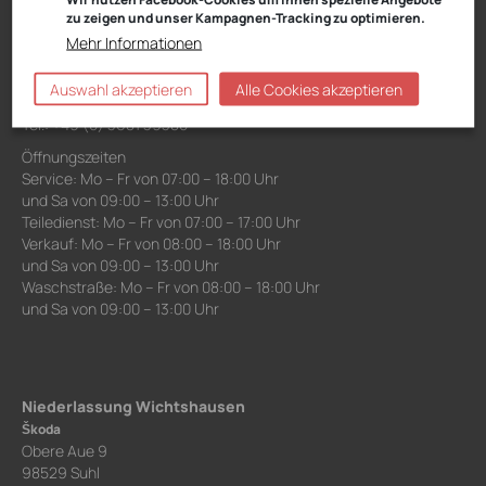
VW, Audi, VW Nutzfahrzeuge, Škoda Service
zu zeigen und unser Kampagnen-Tracking zu optimieren.
Schwarzwasserweg 3-11
Mehr Informationen
98527 Suhl
Auswahl akzeptieren
Alle Cookies akzeptieren
Anfahrt:
Route planen mit Google Maps
Tel.: +49 (0) 3681 39380
Öffnungszeiten
Service: Mo – Fr von 07:00 – 18:00 Uhr
und Sa von 09:00 – 13:00 Uhr
Teiledienst: Mo – Fr von 07:00 – 17:00 Uhr
Verkauf: Mo – Fr von 08:00 – 18:00 Uhr
und Sa von 09:00 – 13:00 Uhr
Waschstraße: Mo – Fr von 08:00 – 18:00 Uhr
und Sa von 09:00 – 13:00 Uhr
Niederlassung Wichtshausen
Škoda
Obere Aue 9
98529 Suhl