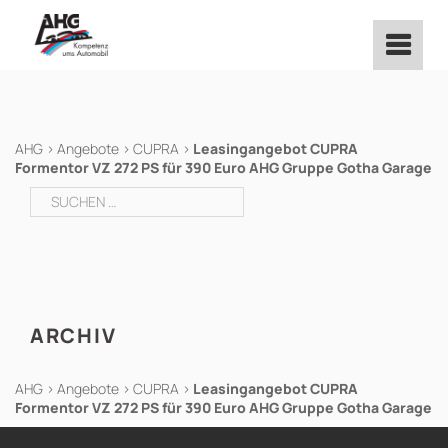
Zum
Inhalt
springen
AHG
>
Angebote
>
CUPRA
>
Leasingangebot CUPRA
Formentor VZ 272 PS für 390 Euro AHG Gruppe Gotha Garage
Suchen
nach:
ARCHIV
AHG
>
Angebote
>
CUPRA
>
Leasingangebot CUPRA
Formentor VZ 272 PS für 390 Euro AHG Gruppe Gotha Garage