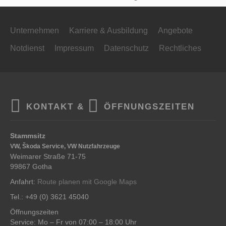
Unternehmen
Karriere & Ausbildung
Angebote
Notdienst
Impressum
Datenschutz
Rechtliches
KONTAKT &
ÖFFNUNGSZEITEN
Stammsitz
VW, Škoda Service, VW Nutzfahrzeuge
Weimarer Straße 71-75
99867 Gotha
Anfahrt:
Route planen mit Google Maps
Tel.: +49 (0) 3621 45040
Öffnungszeiten
Service: Mo – Fr von 07:00 – 18:00 Uhr