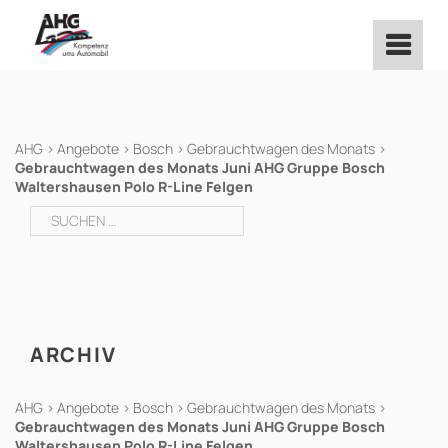
Zum
Inhalt
springen
AHG
>
Angebote
>
Bosch
>
Gebrauchtwagen des Monats
>
Gebrauchtwagen des Monats Juni AHG Gruppe Bosch
Waltershausen Polo R-Line Felgen
Suchen
nach:
ARCHIV
AHG
>
Angebote
>
Bosch
>
Gebrauchtwagen des Monats
>
Gebrauchtwagen des Monats Juni AHG Gruppe Bosch
Waltershausen Polo R-Line Felgen