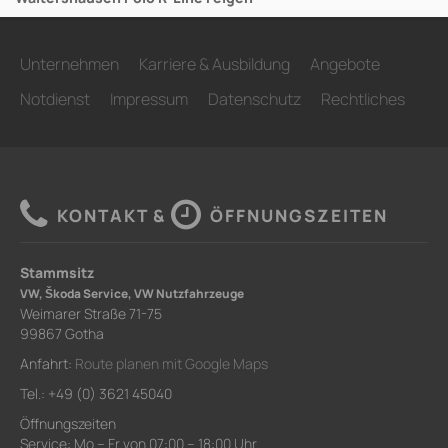
Unternehmen
Karriere & Ausbildung
Angebote
Notdienst
Impressum
Datenschutz
Rechtliches
KONTAKT &
ÖFFNUNGSZEITEN
Stammsitz
VW, Škoda Service, VW Nutzfahrzeuge
Weimarer Straße 71-75
99867 Gotha
Anfahrt:
Route planen mit Google Maps
Tel.: +49 (0) 3621 45040
Öffnungszeiten
Service: Mo – Fr von 07:00 – 18:00 Uhr