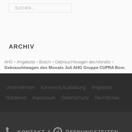
Suchen
nach:
ARCHIV
AHG
>
Angebote
>
Bosch
>
Gebrauchtwagen des Monats
>
Gebrauchtwagen des Monats Juli AHG Gruppe CUPRA Born
Unternehmen
Karriere & Ausbildung
Angebote
Notdienst
Impressum
Datenschutz
Rechtliches