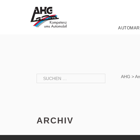
Zum
Inhalt
springen
AUTOMAR
Suchen
AHG
>
An
nach:
ARCHIV