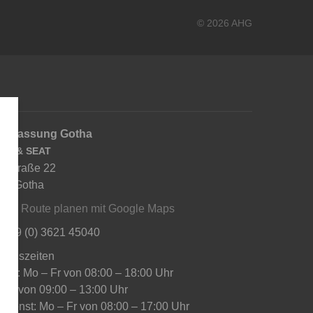
© 2026 AHG
derlassung Gotha
RA & SEAT
usstraße 22
67 Gotha
ahrt:
Route planen mit Google Maps
: +49 (0) 3621 45040
nungszeiten
vice: Mo – Fr von 08:00 – 18:00 Uhr
 Sa von 09:00 – 13:00 Uhr
edienst: Mo – Fr von 08:00 – 17:00 Uhr