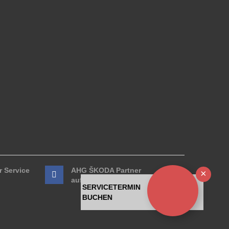
 Service
AHG ŠKODA Partner
Ausb
auf Facebook
SERVICETERMIN
BUCHEN