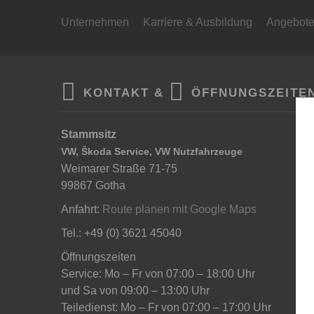
Unternehmen
Karriere & Ausbildung
Angebot
KONTAKT &
ÖFFNUNGSZEITE
Stammsitz
VW, Škoda Service, VW Nutzfahrzeuge
Weimarer Straße 71-75
99867 Gotha
Anfahrt:
Route planen mit Google Maps
Tel.: +49 (0) 3621 45040
Öffnungszeiten
Service: Mo – Fr von 07:00 – 18:00 Uhr
und Sa von 09:00 – 13:00 Uhr
Teiledienst: Mo – Fr von 07:00 – 17:00 Uhr