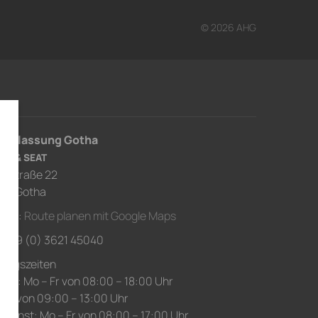
© 2026 AHG
derlassung Gotha
RA & SEAT
usstraße 22
67 Gotha
ahrt:
Route planen mit Google Maps
.: +49 (0) 3621 45040
nungszeiten
ice: Mo – Fr von 08:00 – 18:00 Uhr
 Sa von 09:00 – 13:00 Uhr
edienst: Mo – Fr von 08:00 – 17:00 Uhr