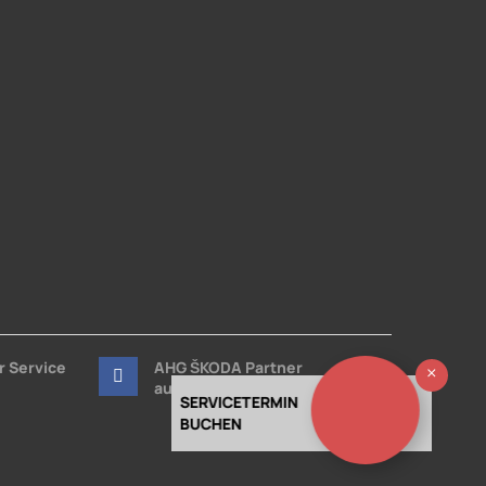
r Service
AHG ŠKODA Partner
Ausb
auf Facebook
SERVICETERMIN
BUCHEN