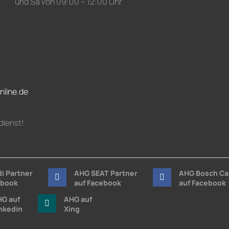
und Sa von 09:00 – 12:00 Uhr
nline.de
dienst!
i Partner
AHG SEAT Partner
AHG Bosch Ca
ebook
auf Facebook
auf Facebook
G auf
AHG auf
nkedin
Xing