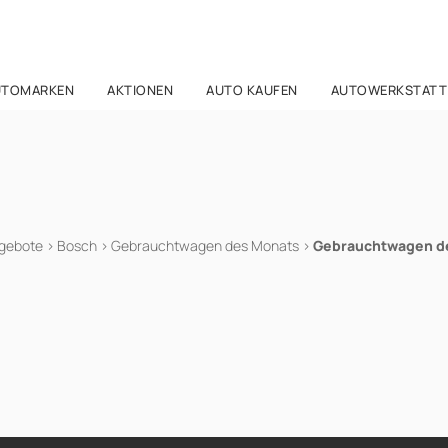
UTOMARKEN
AKTIONEN
AUTO KAUFEN
AUTOWERKSTATT
gebote
>
Bosch
>
Gebrauchtwagen des Monats
>
Gebrauchtwagen de