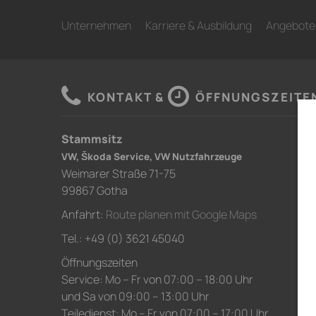
Unternehmen
Karriere & Ausbildung
Angebote
KONTAKT &
ÖFFNUNGSZEITE
Stammsitz
VW, Škoda Service, VW Nutzfahrzeuge
Weimarer Straße 71-75
99867 Gotha
Anfahrt:
Route planen mit Google Maps
Tel.: +49 (0) 3621 45040
Öffnungszeiten
Service: Mo – Fr von 07:00 – 18:00 Uhr
und Sa von 09:00 – 13:00 Uhr
Teiledienst: Mo – Fr von 07:00 – 17:00 Uhr