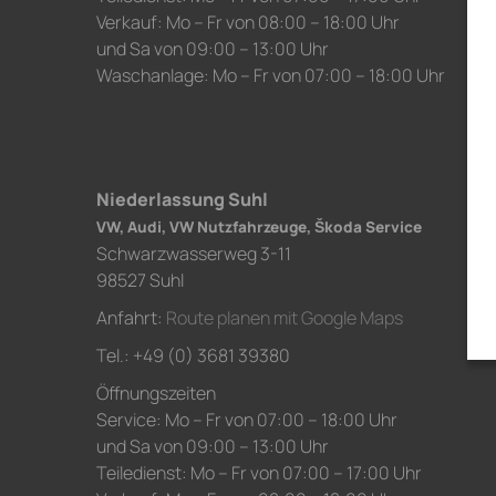
Verkauf: Mo – Fr von 08:00 – 18:00 Uhr
und Sa von 09:00 – 13:00 Uhr
Waschanlage: Mo – Fr von 07:00 – 18:00 Uhr
Niederlassung Suhl
VW, Audi, VW Nutzfahrzeuge, Škoda Service
Schwarzwasserweg 3-11
98527 Suhl
Anfahrt:
Route planen mit Google Maps
Tel.: +49 (0) 3681 39380
Öffnungszeiten
Service: Mo – Fr von 07:00 – 18:00 Uhr
und Sa von 09:00 – 13:00 Uhr
Teiledienst: Mo – Fr von 07:00 – 17:00 Uhr