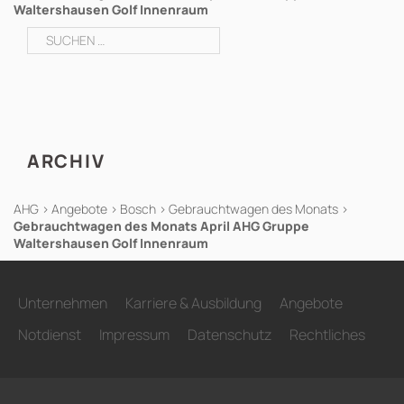
Waltershausen Golf Innenraum
Suchen
nach:
ARCHIV
AHG
>
Angebote
>
Bosch
>
Gebrauchtwagen des Monats
>
Gebrauchtwagen des Monats April AHG Gruppe
Waltershausen Golf Innenraum
Unternehmen
Karriere & Ausbildung
Angebote
Notdienst
Impressum
Datenschutz
Rechtliches