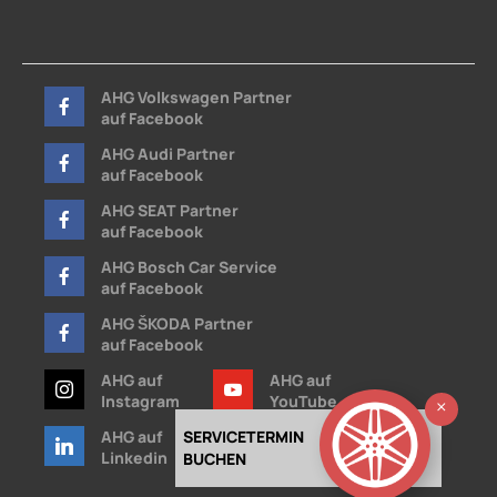
AHG Volkswagen Partner
auf Facebook
AHG Audi Partner
auf Facebook
AHG SEAT Partner
auf Facebook
AHG Bosch Car Service
auf Facebook
AHG ŠKODA Partner
auf Facebook
AHG auf
AHG auf
Instagram
YouTube
Ausb
AHG auf
SERVICETERMIN
AHG auf
Linkedin
Xing
BUCHEN