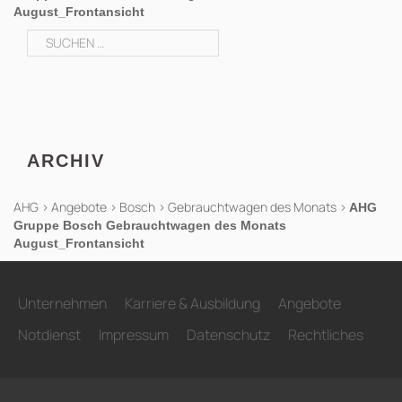
August_Frontansicht
Suchen
nach:
ARCHIV
AHG
>
Angebote
>
Bosch
>
Gebrauchtwagen des Monats
>
AHG
Gruppe Bosch Gebrauchtwagen des Monats
August_Frontansicht
Unternehmen
Karriere & Ausbildung
Angebote
Notdienst
Impressum
Datenschutz
Rechtliches