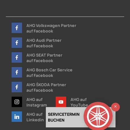
AHG Volkswagen Partner
auf Facebook
AHG Audi Partner
auf Facebook
AHG SEAT Partner
auf Facebook
AHG Bosch Car Service
auf Facebook
AHG ŠKODA Partner
auf Facebook
AHG auf
AHG auf
Instagram
YouTube
Ausb
AHG auf
SERVICETERMIN
AHG auf
Linkedin
Xing
BUCHEN