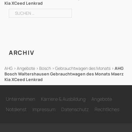
Kia XCeed Lenkrad
Suchen
nach:
ARCHIV
AHG
>
Angebote
>
Bosch
>
Gebrauchtwagen des Monats
>
AHG
Bosch Waltershausen Gebrauchtwagen des Monats Maerz
Kia XCeed Lenkrad
Unternehmen
Karriere & Ausbildung
Angebote
Notdienst
Impressum
Datenschutz
Rechtliches