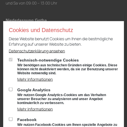
und Sa von 09:00 – 13:00 Uhr
Niederlassung Gotha
CUPRA & SEAT
Cookies und Datenschutz
Cyrusstraße 22
99867 Gotha
Diese Website benutzt Cookies um Ihnen die bestmögliche
Erfahrung auf unserer Website zu bieten.
Anfahrt:
Route planen mit Google Maps
Datenschutzerklärung ansehen
Tel.: +49 (0) 3621 45040
Technisch-notwendige Cookies
Öffnungszeiten
Wir benötigen aus technischen Gründen einige Cookies. Diese
Service: Mo – Fr von 08:00 – 18:00 Uhr
können nicht deaktiviert werden, da sie zur Benutzung unserer
Website notwendig sind.
und Sa von 09:00 – 13:00 Uhr
Mehr Informationen
Teiledienst: Mo – Fr von 08:00 – 17:00 Uhr
und Sa von 09:00 – 13:00 Uhr
Google Analytics
Verkauf: Mo – Fr von 08:00 – 18:00 Uhr
Wir nutzen Google Analytics-Cookies um das Verhalten
und Sa von 09:00 – 13:00 Uhr
unserer Besucher zu analysieren und unser Angebot
Waschanlage: Mo – Fr von 07:00 – 18:00 Uhr
kontinuierlich zu verbessern.
und Sa von 09:00 – 13:00 Uhr
Mehr Informationen
Facebook
Wir nutzen Facebook-Cookies um Ihnen spezielle Angebote zu
Niederlassung Suhl