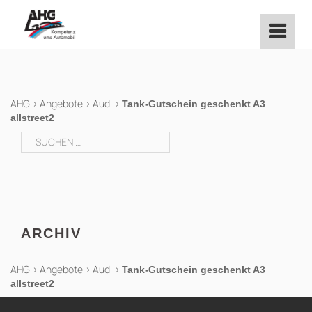
Zum
Inhalt
springen
AHG
>
Angebote
>
Audi
>
Tank-Gutschein geschenkt A3
allstreet2
Suchen
nach:
ARCHIV
AHG
>
Angebote
>
Audi
>
Tank-Gutschein geschenkt A3
allstreet2