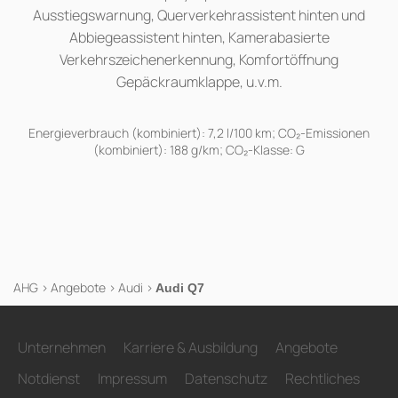
Ausstiegswarnung, Querverkehrassistent hinten und
Abbiegeassistent hinten, Kamerabasierte
Verkehrszeichenerkennung, Komfortöffnung
Gepäckraumklappe, u.v.m.
Energieverbrauch (kombiniert): 7,2 l/100 km; CO₂-Emissionen
(kombiniert): 188 g/km; CO₂-Klasse: G
AHG
>
Angebote
>
Audi
>
Audi Q7
Unternehmen
Karriere & Ausbildung
Angebote
Notdienst
Impressum
Datenschutz
Rechtliches