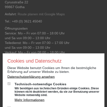
Cyrusstraße 22
99867 Gotha
Anfahrt:
Route planen mit Google Maps
Tel.: +49 (0) 3621 45040
Öffnungszeiten
Service: Mo – Fr von 07:00 – 18:00 Uhr
und Sa von 09:00 – 13:00 Uhr
Teiledienst: Mo – Fr von 07:00 – 17:00 Uhr
und Sa von 09:00 – 13:00 Uhr
Verkauf: Mo – Fr von 08:00 – 18:00 Uhr
und Sa von 09:00 – 13:00 Uhr
Cookies und Datenschutz
Waschanlage: Mo – Fr von 07:00 – 18:00 Uhr
und Sa von 09:00 – 13:00 Uhr
Diese Website benutzt Cookies um Ihnen die bestmögliche
Erfahrung auf unserer Website zu bieten.
Datenschutzerklärung ansehen
Niederlassung Gotha
Technisch-notwendige Cookies
CUPRA & SEAT
Wir benötigen aus technischen Gründen einige Cookies. Diese
Cyrusstraße 22
können nicht deaktiviert werden, da sie zur Benutzung unserer
Website notwendig sind.
99867 Gotha
Mehr Informationen
Anfahrt:
Route planen mit Google Maps