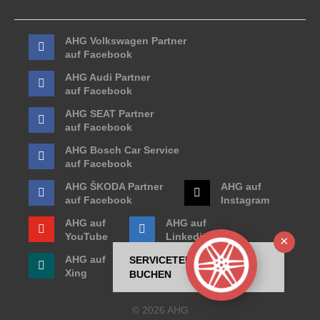
AHG Volkswagen Partner
auf Facebook
AHG Audi Partner
auf Facebook
AHG SEAT Partner
auf Facebook
AHG Bosch Car Service
auf Facebook
AHG ŠKODA Partner
AHG auf
auf Facebook
Instagram
AHG auf
AHG auf
YouTube
Linkedin
Ausb
AHG auf
SERVICETERMIN
Xing
BUCHEN
© 2026 AHG