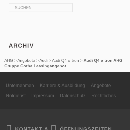
Suchen
nach:
ARCHIV
AHG
>
Angebote
>
Audi
>
Audi Q4 e-tron
>
Audi Q4 e-tron AHG
Gruppe Gotha Leasingangebot
Unternehmen
Karriere & Ausbildung
Angebote
Notdienst
Impressum
Datenschutz
Rechtliches
KONTAKT &
ÖFFNUNGSZEITEN