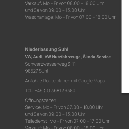
Verkauf: Mo – Fr von 08:00 – 18:00 Uhr
und Sa von 09:00 – 13:00 Uhr
Waschanlage: Mo – Fr von 07:00 – 18:00 Uhr
Niederlassung Suhl
VW, Audi, VW Nutzfahrzeuge, Škoda Service
Schwarzwasserweg 3-11
98527 Suhl
Anfahrt:
Route planen mit Google Maps
Tel.: +49 (0) 3681 39380
Öffnungszeiten
Service: Mo – Fr von 07:00 – 18:00 Uhr
und Sa von 09:00 – 13:00 Uhr
Teiledienst: Mo – Fr von 07:00 – 17:00 Uhr
Verkauf: Mo – Fr von 08:00 – 18:00 Uhr