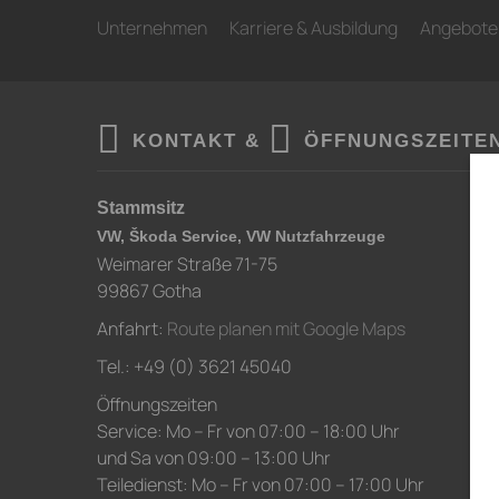
Unternehmen
Karriere & Ausbildung
Angebote
KONTAKT &
ÖFFNUNGSZEITE
Stammsitz
VW, Škoda Service, VW Nutzfahrzeuge
Weimarer Straße 71-75
99867 Gotha
Anfahrt:
Route planen mit Google Maps
Tel.: +49 (0) 3621 45040
Öffnungszeiten
Service: Mo – Fr von 07:00 – 18:00 Uhr
und Sa von 09:00 – 13:00 Uhr
Teiledienst: Mo – Fr von 07:00 – 17:00 Uhr