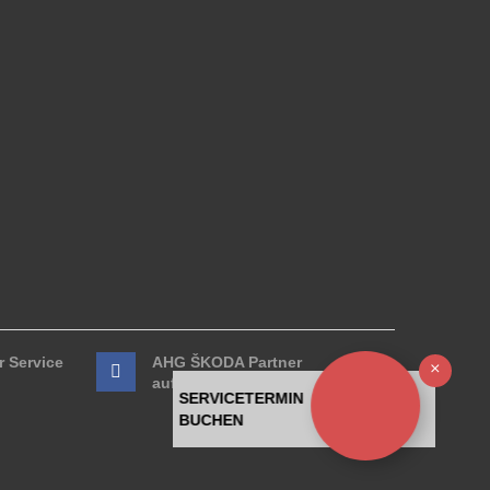
 Service
AHG ŠKODA Partner
Ausb
auf Facebook
SERVICETERMIN
BUCHEN