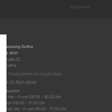
© 2026 AHG
derlassung Gotha
RA & SEAT
usstraße 22
67 Gotha
ahrt:
Route planen mit Google Maps
.: +49 (0) 3621 45040
nungszeiten
ice: Mo – Fr von 08:00 – 18:00 Uhr
 Sa von 09:00 – 13:00 Uhr
edienst: Mo – Fr von 08:00 – 17:00 Uhr