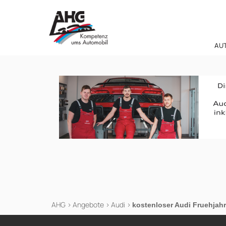
Zum
Inhalt
springen
AU
AHG
>
Angebote
>
Audi
>
kostenloser Audi Fruehjah