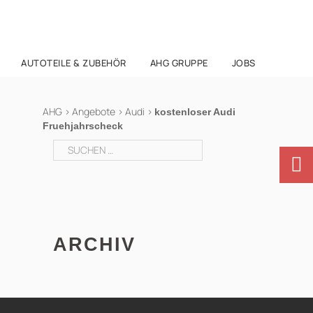
AUTOTEILE & ZUBEHÖR
AHG GRUPPE
JOBS
AHG
>
Angebote
>
Audi
>
kostenloser Audi
Fruehjahrscheck
Suchen
nach:
ARCHIV