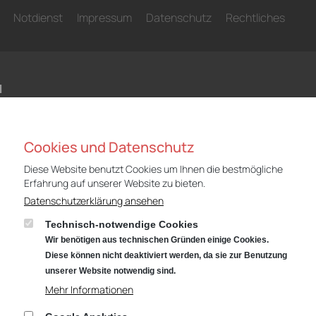
Notdienst
Impressum
Datenschutz
Rechtliches
N
Niederlassung Gotha
Nie
Cookies und Datenschutz
Audi
CUP
Cyrusstraße 22
Cyr
Diese Website benutzt Cookies um Ihnen die bestmögliche
Erfahrung auf unserer Website zu bieten.
99867 Gotha
998
Datenschutzerklärung ansehen
Anfahrt:
Route planen mit Google Maps
Anf
Technisch-notwendige Cookies
Tel.: +49 (0) 3621 45040
Tel
Wir benötigen aus technischen Gründen einige Cookies.
Öffnungszeiten
Öff
Diese können nicht deaktiviert werden, da sie zur Benutzung
Service: Mo – Fr von 07:00 – 18:00 Uhr
Serv
unserer Website notwendig sind.
und Sa von 09:00 – 13:00 Uhr
und
Mehr Informationen
Teiledienst: Mo – Fr von 07:00 – 17:00 Uhr
Teil